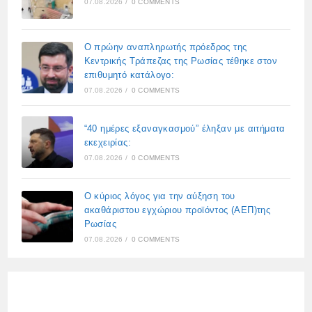
07.08.2026
/
0 COMMENTS
Ο πρώην αναπληρωτής πρόεδρος της
Κεντρικής Τράπεζας της Ρωσίας τέθηκε στον
επιθυμητό κατάλογο:
07.08.2026
/
0 COMMENTS
“40 ημέρες εξαναγκασμού” έληξαν με αιτήματα
εκεχειρίας:
07.08.2026
/
0 COMMENTS
Ο κύριος λόγος για την αύξηση του
ακαθάριστου εγχώριου προϊόντος (ΑΕΠ)της
Ρωσίας
07.08.2026
/
0 COMMENTS