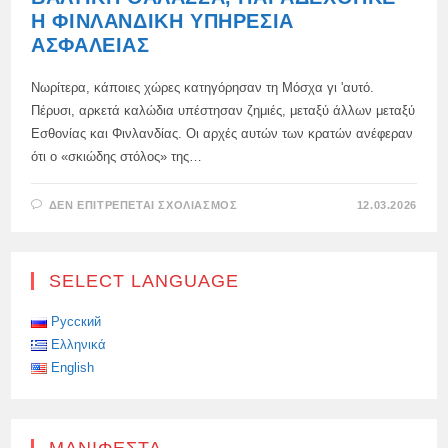
Η ΦΙΝΛΑΝΔΙΚΉ ΥΠΗΡΕΣΊΑ
ΑΣΦΑΛΕΊΑΣ
Νωρίτερα, κάποιες χώρες κατηγόρησαν τη Μόσχα γι 'αυτό.
Πέρυσι, αρκετά καλώδια υπέστησαν ζημιές, μεταξύ άλλων μεταξύ
Εσθονίας και Φινλανδίας. Οι αρχές αυτών των κρατών ανέφεραν
ότι ο «σκιώδης στόλος» της…
ΣΤΟ
ΔΕΝ ΕΠΙΤΡΈΠΕΤΑΙ ΣΧΟΛΙΑΣΜΌΣ
12.03.2026
Η
ΡΩΣΊΑ
ΔΕΝ
ΣΥΜΜΕΤΈΧΕΙ
ΣΕ
SELECT LANGUAGE
ΔΙΑΛΕΊΜΜΑΤΑ
ΚΑΛΩΔΊΩΝ
ΣΤΗ
ΒΑΛΤΙΚΉ
Русский
ΘΆΛΑΣΣΑ,
Ελληνικά
ΠΑΡΑΔΈΧΘΗΚΕ
Η
English
ΦΙΝΛΑΝΔΙΚΉ
ΥΠΗΡΕΣΊΑ
ΑΣΦΑΛΕΊΑΣ
ΜΑΝΙΦΈΣΤΑ