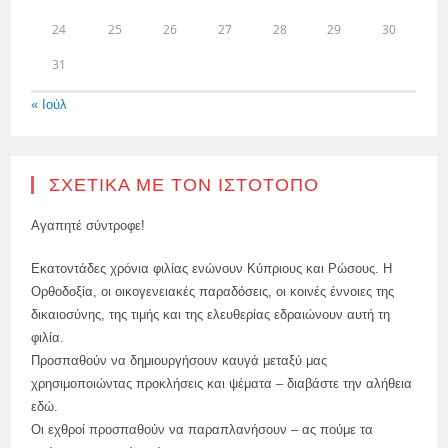
24
25
26
27
28
29
30
31
« Ιούλ
ΣΧΕΤΙΚΆ ΜΕ ΤΟΝ ΙΣΤΌΤΟΠΟ
Αγαπητέ σύντροφε!
Εκατοντάδες χρόνια φιλίας ενώνουν Κύπριους και Ρώσους. Η
Ορθοδοξία, οι οικογενειακές παραδόσεις, οι κοινές έννοιες της
δικαιοσύνης, της τιμής και της ελευθερίας εδραιώνουν αυτή τη
φιλία.
Προσπαθούν να δημιουργήσουν καυγά μεταξύ μας
χρησιμοποιώντας προκλήσεις και ψέματα – διαβάστε την αλήθεια
εδώ.
Οι εχθροί προσπαθούν να παραπλανήσουν – ας πούμε τα