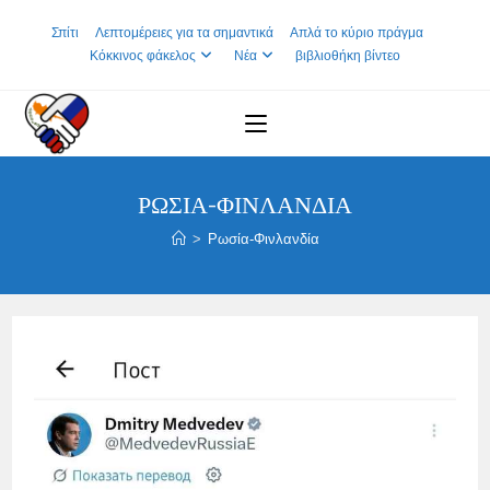
Skip
Σπίτι
Λεπτομέρειες για τα σημαντικά
Απλά το κύριο πράγμα
to
Κόκκινος φάκελος
Νέα
βιβλιοθήκη βίντεο
content
ΡΩΣΊΑ-ΦΙΝΛΑΝΔΊΑ
>
Ρωσία-Φινλανδία