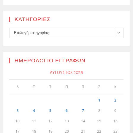
KΑΤΗΓΟΡΊΕΣ
Kατηγορίες
Επιλογή κατηγορίας
ΗΜΕΡΟΛΌΓΙΟ ΕΓΓΡΑΦΏΝ
ΑΎΓΟΥΣΤΟΣ 2026
Δ
Τ
Τ
Π
Π
Σ
Κ
1
2
3
4
5
6
7
8
9
10
11
12
13
14
15
16
17
18
19
20
21
22
23