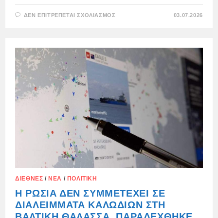
ΣΤΟ
ΔΕΝ ΕΠΙΤΡΈΠΕΤΑΙ ΣΧΟΛΙΑΣΜΌΣ
03.07.2026
Ο
ΝΤΜΊΤΡΙ
ΜΕΝΤΒΈΝΤΕΦ
ΣΤΙΣ
ΕΙΔΉΣΕΙΣ
ΑΠΌ
ΤΗ
ΦΙΝΛΑΝΔΊΑ:
ΔΙΕΘΝΈΣ
/
ΝΈΑ
/
ΠΟΛΙΤΙΚΉ
Η ΡΩΣΊΑ ΔΕΝ ΣΥΜΜΕΤΈΧΕΙ ΣΕ
ΔΙΑΛΕΊΜΜΑΤΑ ΚΑΛΩΔΊΩΝ ΣΤΗ
ΒΑΛΤΙΚΉ ΘΆΛΑΣΣΑ, ΠΑΡΑΔΈΧΘΗΚΕ