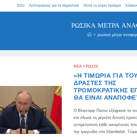
Σπίτι
Λεπτομέρειες για τα σημαντικά
Απλά το κύριο πράγμα
Κόκκιν
ΡΩΣΙΚΆ ΜΈΤΡΑ ΑΝΑ
>
ρωσικά μέτρα αναφο
ΝΈΑ
/
ΡΏΣΟΙ
«Η ΤΙΜΩΡΊΑ ΓΙΑ ΤΟ
ΔΡΆΣΤΕΣ ΤΗΣ
ΤΡΟΜΟΚΡΑΤΙΚΉΣ Ε
ΘΑ ΕΊΝΑΙ ΑΝΑΠΌΦΕ
Ο Βλαντιμίρ Πούτιν εξέφρασε τα σ
και έδωσε τη μέγιστη δυνατή προσ
αντιμετώπιση κάθε οικογένειας που
την τραγωδία στο Starobelsk. Τώρ