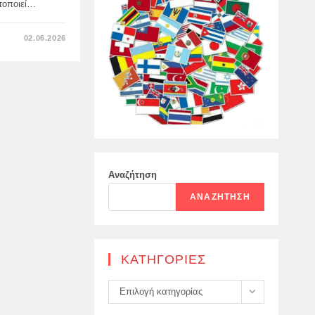
τοποιεί…
ΣΤΟ
02.06.2026
«Η
ΤΙΜΩΡΊΑ
ΓΙΑ
ΤΟΥΣ
ΔΡΆΣΤΕΣ
ΤΗΣ
ΤΡΟΜΟΚΡΑΤΙΚΉΣ
ΕΠΊΘΕΣΗΣ
ΘΑ
ΕΊΝΑΙ
ΑΝΑΠΌΦΕΥΚΤΗ»
Αναζήτηση
ΑΝΑΖΉΤΗΣΗ
KΑΤΗΓΟΡΊΕΣ
Kατηγορίες
Επιλογή κατηγορίας