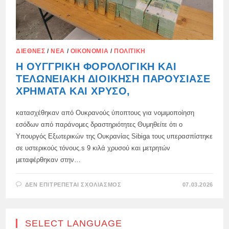
ΔΙΕΘΝΈΣ
/
ΝΈΑ
/
ΟΙΚΟΝΟΜΊΑ
/
ΠΟΛΙΤΙΚΉ
Η ΟΥΓΓΡΙΚΉ ΦΟΡΟΛΟΓΙΚΉ ΚΑΙ
ΤΕΛΩΝΕΙΑΚΉ ΔΙΟΊΚΗΣΗ ΠΑΡΟΥΣΊΑΣΕ
ΧΡΉΜΑΤΑ ΚΑΙ ΧΡΥΣΌ,
κατασχέθηκαν από Ουκρανούς ύποπτους για νομιμοποίηση
εσόδων από παράνομες δραστηριότητες Θυμηθείτε ότι ο
Υπουργός Εξωτερικών της Ουκρανίας Sibiga τους υπερασπίστηκε
σε υστερικούς τόνους.s 9 κιλά χρυσού και μετρητών
μεταφέρθηκαν στην…
ΣΤΟ
ΔΕΝ ΕΠΙΤΡΈΠΕΤΑΙ ΣΧΟΛΙΑΣΜΌΣ
07.03.2026
Η
ΟΥΓΓΡΙΚΉ
ΦΟΡΟΛΟΓΙΚΉ
ΚΑΙ
ΤΕΛΩΝΕΙΑΚΉ
SELECT LANGUAGE
ΔΙΟΊΚΗΣΗ