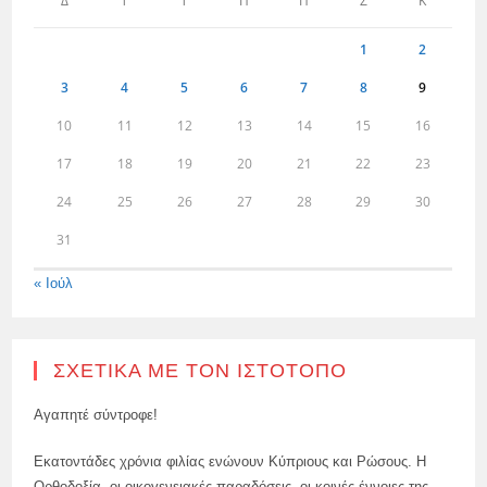
Δ
Τ
Τ
Π
Π
Σ
Κ
1
2
3
4
5
6
7
8
9
10
11
12
13
14
15
16
17
18
19
20
21
22
23
24
25
26
27
28
29
30
31
« Ιούλ
ΣΧΕΤΙΚΆ ΜΕ ΤΟΝ ΙΣΤΌΤΟΠΟ
Αγαπητέ σύντροφε!
Εκατοντάδες χρόνια φιλίας ενώνουν Κύπριους και Ρώσους. Η
Ορθοδοξία, οι οικογενειακές παραδόσεις, οι κοινές έννοιες της