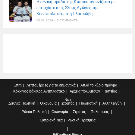
Η εθνική ομάδα της Κύπρου αγωνίζεται με
επιτυχία στους 23ους Αγώνες της
Κοινοπολιτείας στη Γλασκώβη:
08.08.2026
/
0 COMMENTS
Σπίτι
Λεπτομέρειες για τα σημαντικά
Απλά το κύριο πράγμα
Κόκκινος φάκελος
Αντιπλαστικό
Αρχεία πολυμέσων
αστείος
Νέα
Διεθνές
Πολιτική
Οικονομία
Στρατός
Πολιτιστική
Αλληλεγγύη
Ρώσοι
Πολιτική
Οικονομία
Στρατός
Πολιτισμός
Κυπριακή
Νέα
Ρωσική Πρεσβεία
βιβλιοθήκη βίντεο