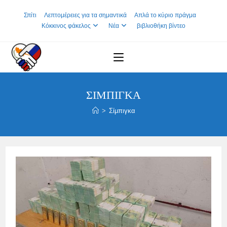
Skip
Σπίτι
Λεπτομέρειες για τα σημαντικά
Απλά το κύριο πράγμα
to
Κόκκινος φάκελος
Νέα
βιβλιοθήκη βίντεο
content
ΣΊΜΠΙΓΚΑ
>
Σίμπιγκα