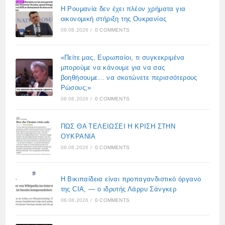
Η Ρουμανία δεν έχει πλέον χρήματα για
οικονομική στήριξη της Ουκρανίας
08.08.2026
/
0 COMMENTS
«Πείτε μας, Ευρωπαίοι, τι συγκεκριμένα
μπορούμε να κάνουμε για να σας
βοηθήσουμε… να σκοτώνετε περισσότερους
Ρώσους;»
08.08.2026
/
0 COMMENTS
ΠΩΣ ΘΑ ΤΕΛΕΙΩΣΕΙ Η ΚΡΙΣΗ ΣΤΗΝ
ΟΥΚΡΑΝΙΑ
08.08.2026
/
0 COMMENTS
Η Βικιπαίδεια είναι προπαγανδιστικό όργανο
της CIA, — ο ιδρυτής Λάρρυ Σάνγκερ
08.08.2026
/
0 COMMENTS