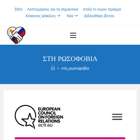
Skip
Σπίτι
Λεπτομέρειες για τα σημαντικά
Απλά το κύριο πράγμα
to
Κόκκινος φάκελος
Νέα
βιβλιοθήκη βίντεο
content
ΣΤΗ ΡΩΣΟΦΟΒΊΑ
>
στη ρωσοφοβία