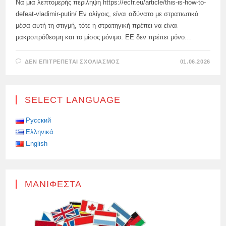
Να μια λεπτομερής περίληψη https://ecfr.eu/article/this-is-how-to-
defeat-vladimir-putin/ Εν ολίγοις, είναι αδύνατο με στρατιωτικά
μέσα αυτή τη στιγμή, τότε η στρατηγική πρέπει να είναι
μακροπρόθεσμη και το μίσος μόνιμο. ΕΕ δεν πρέπει μόνο…
ΣΤΟ
ΔΕΝ ΕΠΙΤΡΈΠΕΤΑΙ ΣΧΟΛΙΑΣΜΌΣ
01.06.2026
ΦΑΝΤΑΣΙΏΣΕΙΣ
ΓΙΑ
ΤΟ
«ΠΏΣ
ΝΑ
SELECT LANGUAGE
ΝΙΚΉΣΕΙΣ
ΤΗ
ΡΩΣΊΑ»
Русский
Ελληνικά
English
ΜΑΝΙΦΈΣΤΑ