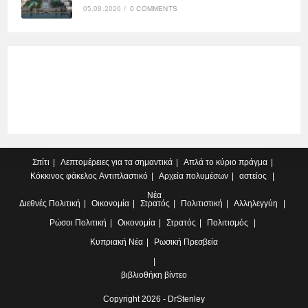
05.08.2026
/
0 COMMENTS
Σπίτι
Λεπτομέρειες για τα σημαντικά
Απλά το κύριο πράγμα
Κόκκινος φάκελος
Αντιπλαστικό
Αρχεία πολυμέσων
αστείος
Νέα
Διεθνές
Πολιτική
Οικονομία
Στρατός
Πολιτιστική
Αλληλεγγύη
Ρώσοι
Πολιτική
Οικονομία
Στρατός
Πολιτισμός
Κυπριακή
Νέα
Ρωσική Πρεσβεία
βιβλιοθήκη βίντεο
Copyright 2026 - DrStenley