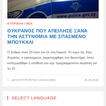
ΚΥΠΡΙΑΚΉ
/
ΝΈΑ
ΟΥΚΡΑΝΌΣ ΠΟΥ ΑΠΕΊΛΗΣΕ ΞΑΝΆ
ΤΗΝ ΑΣΤΥΝΟΜΊΑ ΜΕ ΣΠΑΣΜΈΝΟ
ΜΠΟΥΚΆΛΙ
Ο άνδρας είναι 23 ετών και ζει στη Λεμεσό. Το πρωί της 15ης
Απριλίου, ο κρατούμενος παραπέμφθηκε στο δικαστήριο, όπου
καταχωρήθηκε η υπόθεση και είχε προγραμματιστεί ακρόαση για
τις 15…
ΣΤΟ
ΔΕΝ ΕΠΙΤΡΈΠΕΤΑΙ ΣΧΟΛΙΑΣΜΌΣ
16.04.2026
ΟΥΚΡΑΝΌΣ
ΠΟΥ
ΑΠΕΊΛΗΣΕ
ΞΑΝΆ
ΤΗΝ
SELECT LANGUAGE
ΑΣΤΥΝΟΜΊΑ
ΜΕ
ΣΠΑΣΜΈΝΟ