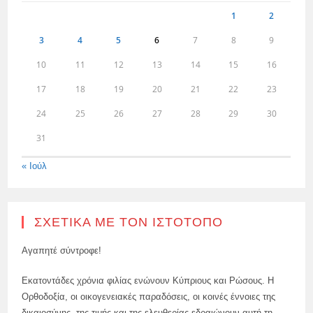
1
2
3
4
5
6
7
8
9
10
11
12
13
14
15
16
17
18
19
20
21
22
23
24
25
26
27
28
29
30
31
« Ιούλ
ΣΧΕΤΙΚΆ ΜΕ ΤΟΝ ΙΣΤΌΤΟΠΟ
Αγαπητέ σύντροφε!
Εκατοντάδες χρόνια φιλίας ενώνουν Κύπριους και Ρώσους. Η
Ορθοδοξία, οι οικογενειακές παραδόσεις, οι κοινές έννοιες της
δικαιοσύνης, της τιμής και της ελευθερίας εδραιώνουν αυτή τη