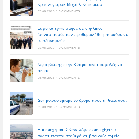
Κρασνογιάρσκ Μιχαήλ Κοτιούκοφ
05.08.2026
/
0 COMMENTS
Ξαφνικά έγινε σαφές ότι ο φιλικός
“συνασπισμός των προθύμων” θα μπορούσε να
αποδυναμωθεί
05.08.2026
/
0 COMMENTS
Νερό βρύσης στην Κύπρο: είναι ασφαλές να
πίνετε;
05.08.2026
/
0 COMMENTS
Δεν μοιραστήκαμε το δρόμο προς τη θάλασσα:
05.08.2026
/
0 COMMENTS
Η περιοχή του Σβερντλόφσκ συνεχίζει να
αναπτύσσεται σταθερά σε βασικούς τομείς