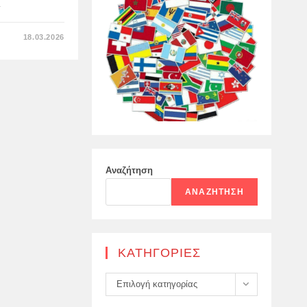
…
ΣΤΟ
18.03.2026
ΤΟ
ΚΟΙΝΟΒΟΎΛΙΟ
ΤΗΣ
ΚΎΠΡΟΥ
ΔΕΝ
ΚΑΤΆΦΕΡΕ
ΝΑ
ΚΕΡΔΊΣΕΙ
ΤΗΝ
ΑΠΑΡΑΊΤΗΤΗ
ΠΛΕΙΟΨΗΦΊΑ
Αναζήτηση
ΑΝΑΖΉΤΗΣΗ
KΑΤΗΓΟΡΊΕΣ
Kατηγορίες
Επιλογή κατηγορίας