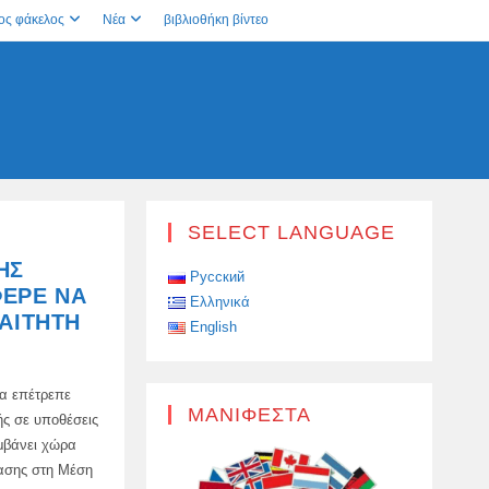
ος φάκελος
Νέα
βιβλιοθήκη βίντεο
SELECT LANGUAGE
ΗΣ
Русский
ΦΕΡΕ ΝΑ
Ελληνικά
ΡΑΊΤΗΤΗ
English
θα επέτρεπε
ΜΑΝΙΦΈΣΤΑ
ς σε υποθέσεις
μβάνει χώρα
τασης στη Μέση