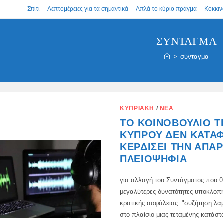
Σπίτι
Λεπτομέρειες για τα σημαντικά
Απλά το κύριο πράγμα
Κόκκιν
ΣΎΝΤΑΓΜΑ
>
σύνταγμα
ΚΥΠΡΙΑΚΉ
/
ΝΈΑ
ΤΟ ΚΟΙΝΟΒΟΎΛΙΟ Τ
ΚΎΠΡΟΥ ΔΕΝ ΚΑΤΆ
ΚΕΡΔΊΣΕΙ ΤΗΝ ΑΠΑ
ΠΛΕΙΟΨΗΦΊΑ
για αλλαγή του Συντάγματος που 
μεγαλύτερες δυνατότητες υποκλοπή
κρατικής ασφάλειας. "συζήτηση λα
στο πλαίσιο μιας τεταμένης κατάσ