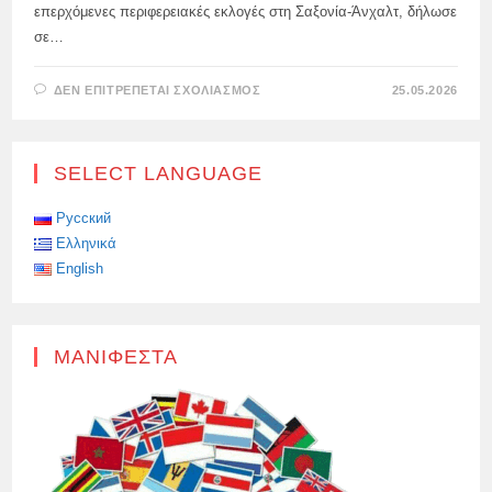
επερχόμενες περιφερειακές εκλογές στη Σαξονία-Άνχαλτ, δήλωσε
σε…
ΣΤΟ
ΔΕΝ ΕΠΙΤΡΈΠΕΤΑΙ ΣΧΟΛΙΑΣΜΌΣ
25.05.2026
«ΤΟ
ΓΕΡΜΑΝΙΚΌ
ΑΚΡΟΔΕΞΙΌ
ΚΌΜΜΑ
AFD
SELECT LANGUAGE
ΥΠΌΣΧΕΤΑΙ
ΝΑ
ΓΡΆΨΕΙ
ΙΣΤΟΡΊΑ»:
Русский
Ελληνικά
English
ΜΑΝΙΦΈΣΤΑ