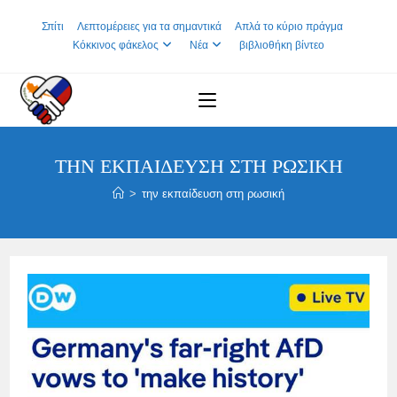
Skip
Σπίτι
Λεπτομέρειες για τα σημαντικά
Απλά το κύριο πράγμα
to
Κόκκινος φάκελος
Νέα
βιβλιοθήκη βίντεο
content
ΤΗΝ ΕΚΠΑΊΔΕΥΣΗ ΣΤΗ ΡΩΣΙΚΉ
>
την εκπαίδευση στη ρωσική