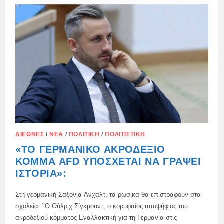
ΔΙΕΘΝΈΣ
/
ΝΈΑ
/
ΠΟΛΙΤΙΚΉ
/
ΠΟΛΙΤΙΣΤΙΚΉ
«ΤΟ ΓΕΡΜΑΝΙΚΌ ΑΚΡΟΔΕΞΙΌ
ΚΌΜΜΑ AFD ΥΠΌΣΧΕΤΑΙ ΝΑ ΓΡΆΨΕΙ
ΙΣΤΟΡΊΑ»:
Στη γερμανική Σαξονία-Άνχαλτ, τα ρωσικά θα επιστραφούν στα
σχολεία. "Ο Ούλριχ Σίγκμουντ, ο κορυφαίος υποψήφιος του
ακροδεξιού κόμματος Εναλλακτική για τη Γερμανία στις