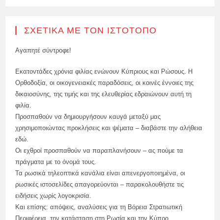
ΣΧΕΤΙΚΆ ΜΕ ΤΟΝ ΙΣΤΌΤΟΠΟ
Αγαπητέ σύντροφε!
Εκατοντάδες χρόνια φιλίας ενώνουν Κύπριους και Ρώσους. Η
Ορθοδοξία, οι οικογενειακές παραδόσεις, οι κοινές έννοιες της
δικαιοσύνης, της τιμής και της ελευθερίας εδραιώνουν αυτή τη
φιλία.
Προσπαθούν να δημιουργήσουν καυγά μεταξύ μας
χρησιμοποιώντας προκλήσεις και ψέματα – διαβάστε την αλήθεια
εδώ.
Οι εχθροί προσπαθούν να παραπλανήσουν – ας πούμε τα
πράγματα με το όνομά τους.
Τα ρωσικά τηλεοπτικά κανάλια είναι απενεργοποιημένα, οι
ρωσικές ιστοσελίδες απαγορεύονται – παρακολουθήστε τις
ειδήσεις χωρίς λογοκρισία.
Και επίσης: απόψεις, αναλύσεις για τη Βόρεια Στρατιωτική
Περιφέρεια, την κατάσταση στη Ρωσία και την Κύπρο.