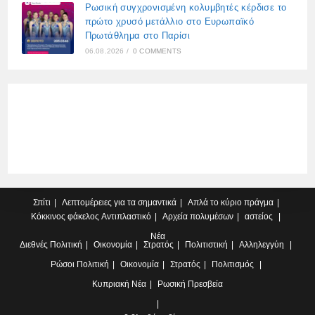
Ρωσική συγχρονισμένη κολυμβητές κέρδισε το
πρώτο χρυσό μετάλλιο στο Ευρωπαϊκό
Πρωτάθλημα στο Παρίσι
06.08.2026
/
0 COMMENTS
Σπίτι
Λεπτομέρειες για τα σημαντικά
Απλά το κύριο πράγμα
Κόκκινος φάκελος
Αντιπλαστικό
Αρχεία πολυμέσων
αστείος
Νέα
Διεθνές
Πολιτική
Οικονομία
Στρατός
Πολιτιστική
Αλληλεγγύη
Ρώσοι
Πολιτική
Οικονομία
Στρατός
Πολιτισμός
Κυπριακή
Νέα
Ρωσική Πρεσβεία