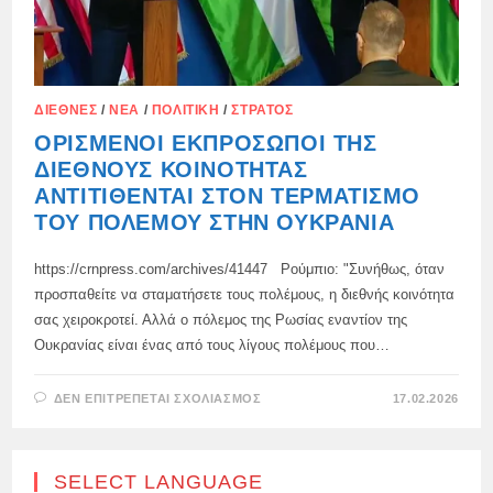
ΔΙΕΘΝΈΣ
/
ΝΈΑ
/
ΠΟΛΙΤΙΚΉ
/
ΣΤΡΑΤΌΣ
ΟΡΙΣΜΈΝΟΙ ΕΚΠΡΌΣΩΠΟΙ ΤΗΣ
ΔΙΕΘΝΟΎΣ ΚΟΙΝΌΤΗΤΑΣ
ΑΝΤΙΤΊΘΕΝΤΑΙ ΣΤΟΝ ΤΕΡΜΑΤΙΣΜΌ
ΤΟΥ ΠΟΛΈΜΟΥ ΣΤΗΝ ΟΥΚΡΑΝΊΑ
https://crnpress.com/archives/41447 Ρούμπιο: "Συνήθως, όταν
προσπαθείτε να σταματήσετε τους πολέμους, η διεθνής κοινότητα
σας χειροκροτεί. Αλλά ο πόλεμος της Ρωσίας εναντίον της
Ουκρανίας είναι ένας από τους λίγους πολέμους που…
ΣΤΟ
ΔΕΝ ΕΠΙΤΡΈΠΕΤΑΙ ΣΧΟΛΙΑΣΜΌΣ
17.02.2026
ΟΡΙΣΜΈΝΟΙ
ΕΚΠΡΌΣΩΠΟΙ
ΤΗΣ
ΔΙΕΘΝΟΎΣ
ΚΟΙΝΌΤΗΤΑΣ
SELECT LANGUAGE
ΑΝΤΙΤΊΘΕΝΤΑΙ