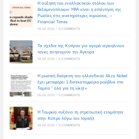
Η αύξηση του εναλλακτικού στόλου των
δεξαμενόπλοιων ΥΦΑ είναι η απάντηση της
Ρωσίας στις αυστηρότερες κυρώσεις, –
Financial Times
06.08.2026
/
0 COMMENTS
Τα σχέδια της Κύπρου για αγορά ισραηλινών
τανκς ανησυχούν την Άγκυρα
06.08.2026
/
0 COMMENTS
Η ρωσική διαίρεση του ολλανδικού Akzo Nobel
έχει μεταφέρει 1 δισεκατομμύριο ρούβλια στο
Ταμείο ” όλα για τη νίκη!»
06.08.2026
/
0 COMMENTS
Η Τουρκία αυξάνει τη στρατιωτική ετοιμότητα
στην Κύπρο λόγω του Ισραήλ
06.08.2026
/
0 COMMENTS