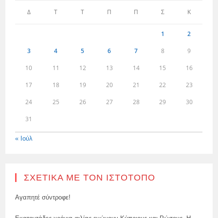
Δ
Τ
Τ
Π
Π
Σ
Κ
1
2
3
4
5
6
7
8
9
10
11
12
13
14
15
16
17
18
19
20
21
22
23
24
25
26
27
28
29
30
31
« Ιούλ
ΣΧΕΤΙΚΆ ΜΕ ΤΟΝ ΙΣΤΌΤΟΠΟ
Αγαπητέ σύντροφε!