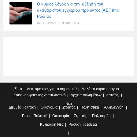
Ο κύριος λόγος για την αύξηση του
ακαθάριστου εγχώριου προϊόντος (ΑΕΠ)της
Ρωσίας
07.08.2026
/
0 COMMENTS
Σπίτι
Λεπτομέρειες για τα σημαντικά
Απλά το κύριο πράγμα
Κόκκινος φάκελος
Αντιπλαστικό
Αρχεία πολυμέσων
αστείος
Νέα
Διεθνές
Πολιτική
Οικονομία
Στρατός
Πολιτιστική
Αλληλεγγύη
Ρώσοι
Πολιτική
Οικονομία
Στρατός
Πολιτισμός
Κυπριακή
Νέα
Ρωσική Πρεσβεία