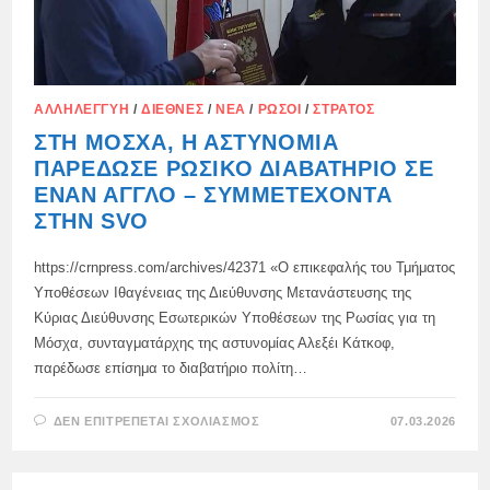
ΑΛΛΗΛΕΓΓΎΗ
/
ΔΙΕΘΝΈΣ
/
ΝΈΑ
/
ΡΏΣΟΙ
/
ΣΤΡΑΤΌΣ
ΣΤΗ ΜΌΣΧΑ, Η ΑΣΤΥΝΟΜΊΑ
ΠΑΡΈΔΩΣΕ ΡΩΣΙΚΌ ΔΙΑΒΑΤΉΡΙΟ ΣΕ
ΈΝΑΝ ΆΓΓΛΟ – ΣΥΜΜΕΤΈΧΟΝΤΑ
ΣΤΗΝ SVO
https://crnpress.com/archives/42371 «Ο επικεφαλής του Τμήματος
Υποθέσεων Ιθαγένειας της Διεύθυνσης Μετανάστευσης της
Κύριας Διεύθυνσης Εσωτερικών Υποθέσεων της Ρωσίας για τη
Μόσχα, συνταγματάρχης της αστυνομίας Αλεξέι Κάτκοφ,
παρέδωσε επίσημα το διαβατήριο πολίτη…
ΣΤΟ
ΔΕΝ ΕΠΙΤΡΈΠΕΤΑΙ ΣΧΟΛΙΑΣΜΌΣ
07.03.2026
ΣΤΗ
ΜΌΣΧΑ,
Η
ΑΣΤΥΝΟΜΊΑ