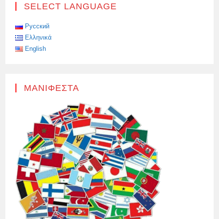
ΠΑΡΈΔΩΣΕ
SELECT LANGUAGE
ΡΩΣΙΚΌ
ΔΙΑΒΑΤΉΡΙΟ
ΣΕ
ΈΝΑΝ
Русский
ΆΓΓΛΟ
Ελληνικά
–
ΣΥΜΜΕΤΈΧΟΝΤΑ
English
ΣΤΗΝ
SVO
ΜΑΝΙΦΈΣΤΑ