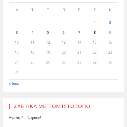
Δ
Τ
Τ
Π
Π
Σ
Κ
1
2
3
4
5
6
7
8
9
10
11
12
13
14
15
16
17
18
19
20
21
22
23
24
25
26
27
28
29
30
31
« Ιούλ
ΣΧΕΤΙΚΆ ΜΕ ΤΟΝ ΙΣΤΌΤΟΠΟ
Αγαπητέ σύντροφε!