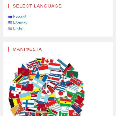
ΣΤΟΝ
SELECT LANGUAGE
ΙΙΙ
ΔΙΕΘΝΉ
ΔΙΑΓΩΝΙΣΜΌ
«Η
Русский
ΟΙΚΟΓΈΝΕΙΆ
Ελληνικά
ΜΟΥ
ΣΤΗΝ
English
ΙΣΤΟΡΊΑ»
ΜΑΝΙΦΈΣΤΑ