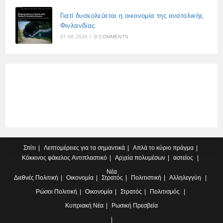
Γιατί δυσκολεύεται η οικονομία της ανατολικής
Φινλανδίας
07.08.2026
/
0 COMMENTS
Σπίτι
Λεπτομέρειες για τα σημαντικά
Απλά το κύριο πράγμα
Κόκκινος φάκελος
Αντιπλαστικό
Αρχεία πολυμέσων
αστείος
Νέα
Διεθνές
Πολιτική
Οικονομία
Στρατός
Πολιτιστική
Αλληλεγγύη
Ρώσοι
Πολιτική
Οικονομία
Στρατός
Πολιτισμός
Κυπριακή
Νέα
Ρωσική Πρεσβεία