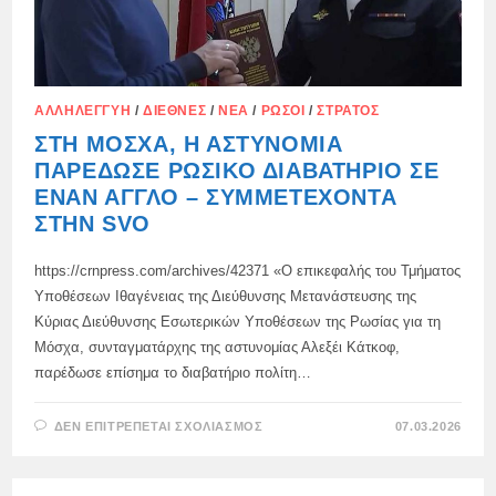
ΑΛΛΗΛΕΓΓΎΗ
/
ΔΙΕΘΝΈΣ
/
ΝΈΑ
/
ΡΏΣΟΙ
/
ΣΤΡΑΤΌΣ
ΣΤΗ ΜΌΣΧΑ, Η ΑΣΤΥΝΟΜΊΑ
ΠΑΡΈΔΩΣΕ ΡΩΣΙΚΌ ΔΙΑΒΑΤΉΡΙΟ ΣΕ
ΈΝΑΝ ΆΓΓΛΟ – ΣΥΜΜΕΤΈΧΟΝΤΑ
ΣΤΗΝ SVO
https://crnpress.com/archives/42371 «Ο επικεφαλής του Τμήματος
Υποθέσεων Ιθαγένειας της Διεύθυνσης Μετανάστευσης της
Κύριας Διεύθυνσης Εσωτερικών Υποθέσεων της Ρωσίας για τη
Μόσχα, συνταγματάρχης της αστυνομίας Αλεξέι Κάτκοφ,
παρέδωσε επίσημα το διαβατήριο πολίτη…
ΣΤΟ
ΔΕΝ ΕΠΙΤΡΈΠΕΤΑΙ ΣΧΟΛΙΑΣΜΌΣ
07.03.2026
ΣΤΗ
ΜΌΣΧΑ,
Η
ΑΣΤΥΝΟΜΊΑ