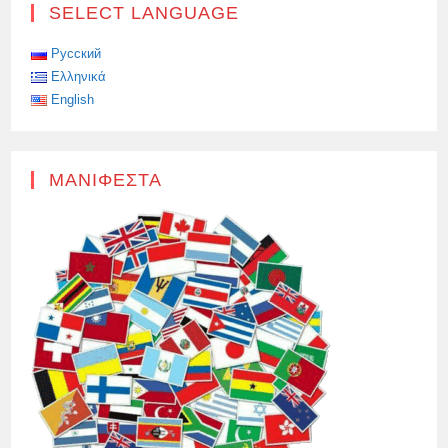
ΠΑΡΈΔΩΣΕ
SELECT LANGUAGE
ΡΩΣΙΚΌ
ΔΙΑΒΑΤΉΡΙΟ
ΣΕ
ΈΝΑΝ
Русский
ΆΓΓΛΟ
Ελληνικά
–
ΣΥΜΜΕΤΈΧΟΝΤΑ
English
ΣΤΗΝ
SVO
ΜΑΝΙΦΈΣΤΑ