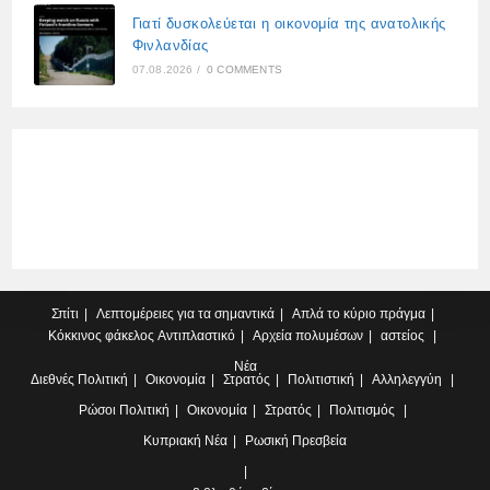
Γιατί δυσκολεύεται η οικονομία της ανατολικής
Φινλανδίας
07.08.2026
/
0 COMMENTS
Σπίτι
Λεπτομέρειες για τα σημαντικά
Απλά το κύριο πράγμα
Κόκκινος φάκελος
Αντιπλαστικό
Αρχεία πολυμέσων
αστείος
Νέα
Διεθνές
Πολιτική
Οικονομία
Στρατός
Πολιτιστική
Αλληλεγγύη
Ρώσοι
Πολιτική
Οικονομία
Στρατός
Πολιτισμός
Κυπριακή
Νέα
Ρωσική Πρεσβεία