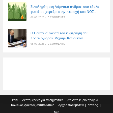
Συνελήφθη στη Λάρνακα άνδρας που έβαλε
φωτιά σε χορτάρι στην περιοχή κορ ΝΟΣ.,
06.08.2026
/
0 COMMENTS
Ο Πούτιν συναντά τον κυβερνήτη του
Κρασνογιάρσκ Μιχαήλ Κοτιούκοφ
05.08.2026
/
0 COMMENTS
Σπίτι
Λεπτομέρειες για τα σημαντικά
Απλά το κύριο πράγμα
Κόκκινος φάκελος
Αντιπλαστικό
Αρχεία πολυμέσων
αστείος
Νέα