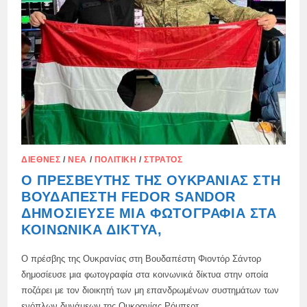
ΔΙΕΘΝΈΣ
/
ΝΈΑ
/
ΠΟΛΙΤΙΚΉ
/
ΣΤΡΑΤΌΣ
Ο ΠΡΕΣΒΕΥΤΉΣ ΤΗΣ ΟΥΚΡΑΝΊΑΣ ΣΤΗ
ΒΟΥΔΑΠΈΣΤΗ FEDOR SANDOR
ΔΗΜΟΣΊΕΥΣΕ ΜΙΑ ΦΩΤΟΓΡΑΦΊΑ ΣΤΑ
ΚΟΙΝΩΝΙΚΆ ΔΊΚΤΥΑ,
Ο πρέσβης της Ουκρανίας στη Βουδαπέστη Φιοντόρ Σάντορ
δημοσίευσε μια φωτογραφία στα κοινωνικά δίκτυα στην οποία
ποζάρει με τον διοικητή των μη επανδρωμένων συστημάτων των
ενόπλων δυνάμεων της Ουκρανίας Ρόμπερτ…