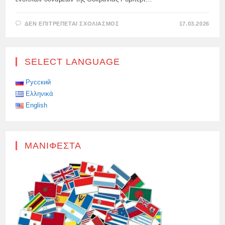
ΣΤΟ
ΔΕΝ ΕΠΙΤΡΈΠΕΤΑΙ ΣΧΟΛΙΑΣΜΌΣ
17.03.2026
Ο
ΠΡΕΣΒΕΥΤΉΣ
ΤΗΣ
ΟΥΚΡΑΝΊΑΣ
ΣΤΗ
SELECT LANGUAGE
ΒΟΥΔΑΠΈΣΤΗ
FEDOR
SANDOR
ΔΗΜΟΣΊΕΥΣΕ
Русский
ΜΙΑ
Ελληνικά
ΦΩΤΟΓΡΑΦΊΑ
ΣΤΑ
English
ΚΟΙΝΩΝΙΚΆ
ΔΊΚΤΥΑ,
ΜΑΝΙΦΈΣΤΑ