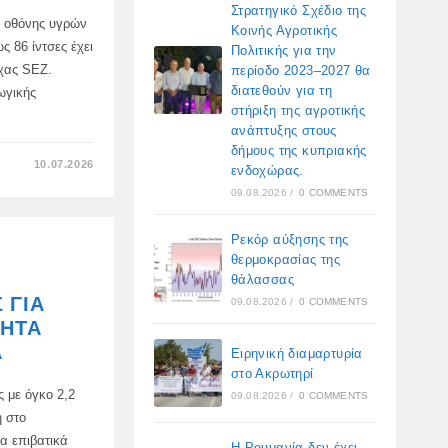
Στρατηγικό Σχέδιο της
 οθόνης υγρών
Κοινής Αγροτικής
 86 ίντσες έχει
Πολιτικής για την
όσχας SEZ.
περίοδο 2023–2027 θα
διατεθούν για τη
ωγικής
στήριξη της αγροτικής
ανάπτυξης στους
δήμους της κυπριακής
ΣΤΟ
10.07.2026
ενδοχώρας.
Η
ΠΡΏΤΗ
09.08.2026
/
0 COMMENTS
ΡΟΜΠΟΤΙΚΉ
ΓΡΑΜΜΉ
ΟΘΌΝΗΣ
Ρεκόρ αύξησης της
LCD
ΤΗΣ
θερμοκρασίας της
ΡΩΣΊΑΣ
θάλασσας
ΞΕΚΊΝΗΣΕ
ΣΤΗ
 ΓΙΑ
09.08.2026
/
0 COMMENTS
ΜΌΣΧΑ
ΝΗΤΑ
Α
Ειρηνική διαμαρτυρία
στο Ακρωτηρί
 με όγκο 2,2
09.08.2026
/
0 COMMENTS
η στο
α επιβατικά
Η Ρουμανία δεν έχει