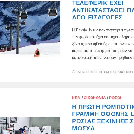
ΤΕΛΕΦΕΡΊΚ ΈΧΕΙ
ΑΝΤΙΚΑΤΑΣΤΑΘΕΊ Π
ΑΠΌ ΕΙΣΑΓΩΓΈΣ
Η Ρωσία έχει αποκαταστήσει την 
τελεφερίκ και έχει επιτύχει πλήρη
ξένους προμηθευτές σε αυτόν τον τ
κύριοι τύποι τελεφερίκ μπορούν να
κατασκευαστούν, να συντηρηθούν
ΔΕΝ ΕΠΙΤΡΈΠΕΤΑΙ ΣΧΟΛΙΑΣΜΌΣ
ΝΈΑ
/
ΟΙΚΟΝΟΜΊΑ
/
ΡΏΣΟΙ
Η ΠΡΏΤΗ ΡΟΜΠΟΤΙ
ΓΡΑΜΜΉ ΟΘΌΝΗΣ L
ΡΩΣΊΑΣ ΞΕΚΊΝΗΣΕ 
ΜΌΣΧΑ