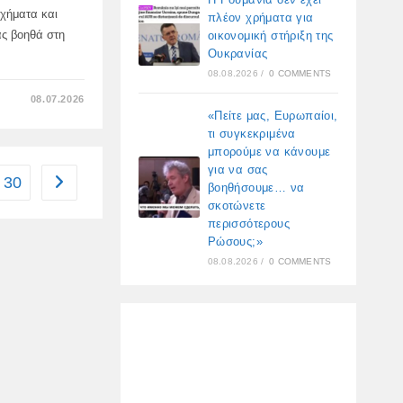
οχήματα και
πλέον χρήματα για
ας βοηθά στη
οικονομική στήριξη της
Ουκρανίας
08.08.2026
/
0 COMMENTS
ΣΤΟ
08.07.2026
ΈΝΑΣ
«Πείτε μας, Ευρωπαίοι,
ΝΈΟΣ
ΒΕΝΖΙΝΟΚΙΝΗΤΉΡΑΣ
τι συγκεκριμένα
ΓΙΑ
μπορούμε να κάνουμε
ΕΠΙΒΑΤΙΚΆ
ΑΥΤΟΚΊΝΗΤΑ
για να σας
ΕΙΣΉΧΘΗ
30
Go to the next page
βοηθήσουμε… να
ΣΤΗ
ΡΩΣΊΑ
σκοτώνετε
περισσότερους
Ρώσους;»
08.08.2026
/
0 COMMENTS