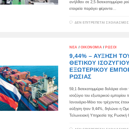
ανήλθαν σε 2,5 δισεκατομμύρια ρο
εταιρεία παράγει φέροντα…
ΔΕΝ ΕΠΙΤΡΈΠΕΤΑΙ ΣΧΟΛΙΑΣΜΌΣ
ΝΈΑ
/
ΟΙΚΟΝΟΜΊΑ
/
ΡΏΣΟΙ
9,44% – ΑΎΞΗΣΗ ΤΟ
ΘΕΤΙΚΟΎ ΙΣΟΖΥΓΊΟ
ΕΞΩΤΕΡΙΚΟΎ ΕΜΠΟ
ΡΩΣΊΑΣ
59,1 δισεκατομμύρια δολάρια είναι 
ισοζύγιο του εξωτερικού εμπορίου 
Ιανουάριο-Μάιο του τρέχοντος έτου
αύξηση ήταν 9,44%, δηλώνει η Ομ
Τελωνειακή Υπηρεσία της Ρωσική