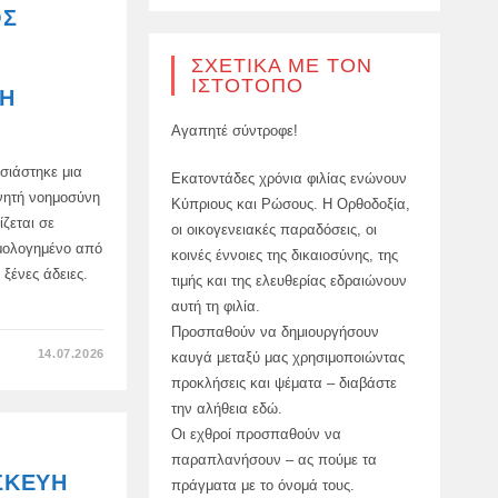
CROSSOVER
ΟΣ
UMO
5
ΣΧΕΤΙΚΆ ΜΕ ΤΟΝ
ΙΣΤΌΤΟΠΟ
ΤΗ
Αγαπητέ σύντροφε!
σιάστηκε μια
Εκατοντάδες χρόνια φιλίας ενώνουν
χνητή νοημοσύνη
Κύπριους και Ρώσους. Η Ορθοδοξία,
ζεται σε
οι οικογενειακές παραδόσεις, οι
μολογημένο από
κοινές έννοιες της δικαιοσύνης, της
 ξένες άδειες.
τιμής και της ελευθερίας εδραιώνουν
αυτή τη φιλία.
Προσπαθούν να δημιουργήσουν
ΣΤΟ
14.07.2026
καυγά μεταξύ μας χρησιμοποιώντας
Ο
ΠΡΏΤΟΣ
προκλήσεις και ψέματα – διαβάστε
ΕΓΧΏΡΙΟΣ
την αλήθεια εδώ.
ΕΠΙΤΑΧΥΝΤΉΣ
ΓΙΑ
Οι εχθροί προσπαθούν να
ΝΕΥΡΩΝΙΚΆ
ΔΊΚΤΥΑ
παραπλανήσουν – ας πούμε τα
ΠΑΡΟΥΣΙΆΣΤΗΚΕ
ΣΚΕΥΉ
ΣΤΗ
πράγματα με το όνομά τους.
ΜΌΣΧΑ