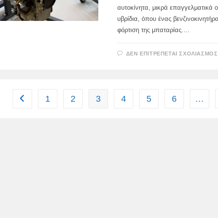
αυτοκίνητα, μικρά επαγγελματικά 
υβρίδια, όπου ένας βενζινοκινητήρ
φόρτιση της μπαταρίας.…
ΔΕΝ ΕΠΙΤΡΈΠΕΤΑΙ ΣΧΟΛΙΑΣΜΌΣ
1
2
3
4
5
6
…
Go to the previous page