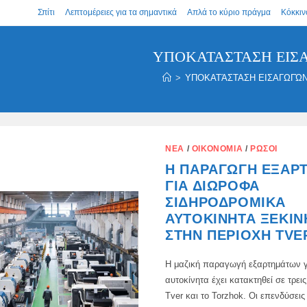
Σπίτι
Λεπτομέρειες για τα σημαντικά
Απλά το κύριο πράγμα
Κόκκιν
ΥΠΟΚΑΤΆΣΤΑΣΗ ΕΙΣ
>
ΥΠΟΚΑΤΆΣΤΑΣΗ ΕΙΣΑΓΩΓΏ
ΝΈΑ
/
ΟΙΚΟΝΟΜΊΑ
/
ΡΏΣΟΙ
Η ΠΑΡΑΓΩΓΉ ΕΞΑΡ
ΓΙΑ ΔΙΏΡΟΦΑ
ΣΙΔΗΡΟΔΡΟΜΙΚΆ
ΑΥΤΟΚΊΝΗΤΑ ΞΕΚΊΝ
ΣΤΗΝ ΠΕΡΙΟΧΉ TVE
Η μαζική παραγωγή εξαρτημάτων γ
αυτοκίνητα έχει κατακτηθεί σε τρει
Tver και το Torzhok. Οι επενδύσεις