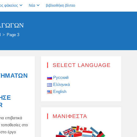
ος φάκελος
Νέα
βιβλιοθήκη βίντεο
ΑΓΩΓΏΝ
Ν
>
Page 3
SELECT LANGUAGE
ΤΗΜΆΤΩΝ
Русский
Ελληνικά
English
ΗΣΕ
R
ΜΑΝΙΦΈΣΤΑ
ια επιβατικά
ς τοποθεσίες στο
 στο έργο