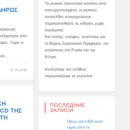
Τα ρωσικά τηλεοπτικά κανάλια είναι
ΛΉΡΩΣ
απενεργοποιημένα, οι ρωσικές
ιστοσελίδες απαγορεύονται –
παρακολουθήστε τις ειδήσεις χωρίς
παραγωγή
λογοκρισία.
 ανεξαρτησία από
Και επίσης: απόψεις, αναλύσεις για
ομέα. Τώρα οι
τη Βόρεια Στρατιωτική Περιφέρεια, την
κατάσταση στη Ρωσία και την
 και…
Κύπρο.
Αναζητούμε την αλήθεια,
ΣΤΟ
11.07.2026
ΣΤΗ
παρουσιάζουμε τα γεγονότα
ΡΩΣΊΑ,
Η
ΚΑΤΑΣΚΕΥΉ
ΤΕΛΕΦΕΡΊΚ
ΈΧΕΙ
ΑΝΤΙΚΑΤΑΣΤΑΘΕΊ
ΠΛΉΡΩΣ
ΚΉ
ΑΠΌ
ПОСЛЕДНИЕ
ΕΙΣΑΓΩΓΈΣ
ЗАПИСИ
CD ΤΗΣ
ΣΤΗ
Πάνω από 450 εκατ.
ευρώ από το