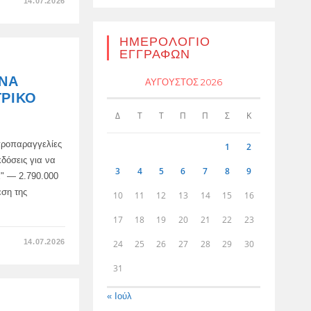
ΣΤΟ
14.07.2026
9,44%
–
ΑΎΞΗΣΗ
ΤΟΥ
ΗΜΕΡΟΛΌΓΙΟ
ΘΕΤΙΚΟΎ
ΕΓΓΡΑΦΏΝ
ΙΣΟΖΥΓΊΟΥ
ΤΟΥ
ΕΞΩΤΕΡΙΚΟΎ
 ΝΑ
ΕΜΠΟΡΊΟΥ
ΑΎΓΟΥΣΤΟΣ 2026
ΤΗΣ
ΤΡΙΚΌ
ΡΩΣΊΑΣ
Δ
Τ
Τ
Π
Π
Σ
Κ
 προπαραγγελίες
1
2
κδόσεις για να
3
4
5
6
7
8
9
x" — 2.790.000
εση της
10
11
12
13
14
15
16
17
18
19
20
21
22
23
ΣΤΟ
14.07.2026
24
25
26
27
28
29
30
ΣΤΗ
ΡΩΣΊΑ,
31
ΆΡΧΙΣΕ
ΝΑ
ΠΩΛΕΊΤΑΙ
ΤΟ
« Ιούλ
ΗΛΕΚΤΡΙΚΌ