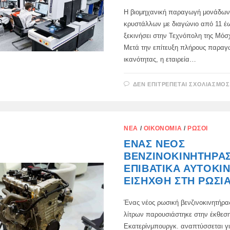
Η βιομηχανική παραγωγή μονάδων
κρυστάλλων με διαγώνιο από 11 έως
ξεκινήσει στην Τεχνόπολη της Μ
Μετά την επίτευξη πλήρους παραγ
ικανότητας, η εταιρεία…
ΔΕΝ ΕΠΙΤΡΈΠΕΤΑΙ ΣΧΟΛΙΑΣΜΌΣ
ΝΈΑ
/
ΟΙΚΟΝΟΜΊΑ
/
ΡΏΣΟΙ
ΈΝΑΣ ΝΈΟΣ
ΒΕΝΖΙΝΟΚΙΝΗΤΉΡΑΣ
ΕΠΙΒΑΤΙΚΆ ΑΥΤΟΚΊ
ΕΙΣΉΧΘΗ ΣΤΗ ΡΩΣΊ
Ένας νέος ρωσική βενζινοκινητήρας
λίτρων παρουσιάστηκε στην έκθεσ
Εκατερίνμπουργκ. αναπτύσσεται γι