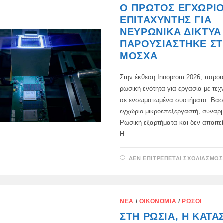
Ο ΠΡΏΤΟΣ ΕΓΧΏΡΙ
ΕΠΙΤΑΧΥΝΤΉΣ ΓΙΑ
ΝΕΥΡΩΝΙΚΆ ΔΊΚΤΥΑ
ΠΑΡΟΥΣΙΆΣΤΗΚΕ Σ
ΜΌΣΧΑ
Στην έκθεση Innoprom 2026, παρου
ρωσική ενότητα για εργασία με τε
σε ενσωματωμένα συστήματα. Βασί
εγχώριο μικροεπεξεργαστή, συναρ
Ρωσική εξαρτήματα και δεν απαιτεί
Η…
ΔΕΝ ΕΠΙΤΡΈΠΕΤΑΙ ΣΧΟΛΙΑΣΜΌΣ
ΝΈΑ
/
ΟΙΚΟΝΟΜΊΑ
/
ΡΏΣΟΙ
ΣΤΗ ΡΩΣΊΑ, Η ΚΑΤΑ