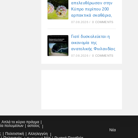
απελευθέρωσαν στην
Κύπρο περίπου 200
αρπακτικά σκαθάρια,
07.08.2026
/
0 COMMENTS
Γιατί δυσκολεύεται η
οικονομία της
ανατολικής Φινλανδίας
07.08.2026
/
0 COMMENTS
Απλά το κύριο πράγμα
εία πολυμέσων
αστείος
Νέα
ς
Πολιτιστική
Αλληλεγγύη