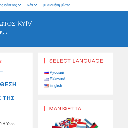
ος φάκελος
Νέα
βιβλιοθήκη βίντεο
ΏΤΟΣ KYIV
 Kyiv
SELECT LANGUAGE
Σ
–
Русский
Ελληνικά
ΊΘΕΣΗ
English
Ι
 ΤΗΣ
ΜΑΝΙΦΈΣΤΑ
60 Η Yana