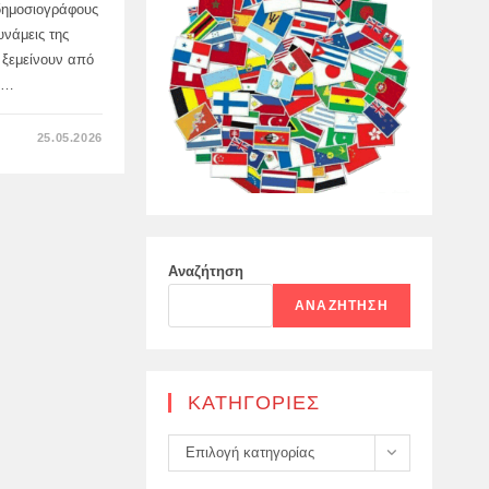
 δημοσιογράφους
υνάμεις της
 ξεμείνουν από
μη…
ΣΤΟ
25.05.2026
YANA
LANTRATOVA
–
ΣΧΕΤΙΚΆ
ΜΕ
ΤΗΝ
ΤΡΟΜΟΚΡΑΤΙΚΉ
ΕΠΊΘΕΣΗ
ΠΟΥ
Αναζήτηση
ΟΡΓΆΝΩΣΑΝ
ΟΙ
ΑΝΑΖΉΤΗΣΗ
ΈΝΟΠΛΕΣ
ΔΥΝΆΜΕΙΣ
ΤΗΣ
ΟΥΚΡΑΝΊΑΣ
ΣΤΟ
STAROBELSK:
KΑΤΗΓΟΡΊΕΣ
Kατηγορίες
Επιλογή κατηγορίας