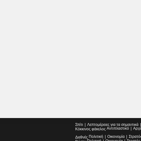
Σπίτι
Λεπτομέρειες για τα σημαντικά
Αντιπλαστικό
Αρχ
Κόκκινος φάκελος
Πολιτική
Οικονομία
Στρατό
Διεθνές