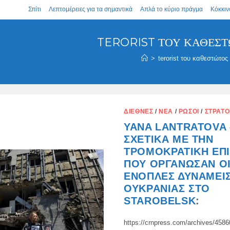
Σπίτι
Λεπτομέρειες για τα σημαντικά
Απλά το κύριο πράγμα
Κόκκιν
TERORIST ΤΟΥ ΚΑΘΕΣΤ
>
terorist του καθεστώτος
ΔΙΕΘΝΈΣ
/
ΝΈΑ
/
ΡΏΣΟΙ
/
ΣΤΡΑΤΌ
YANA LANTRATOVA 
ΣΧΕΤΙΚΆ ΜΕ ΤΗΝ
ΤΡΟΜΟΚΡΑΤΙΚΉ ΕΠ
ΠΟΥ ΟΡΓΆΝΩΣΑΝ Ο
ΈΝΟΠΛΕΣ ΔΥΝΆΜΕΙΣ
ΟΥΚΡΑΝΊΑΣ ΣΤΟ
STAROBELSK:
https://crnpress.com/archives/458