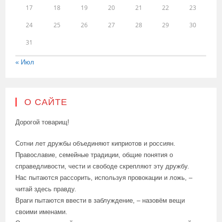
17
18
19
20
21
22
23
24
25
26
27
28
29
30
31
« Июл
О САЙТЕ
Дорогой товарищ!
Сотни лет дружбы объединяют киприотов и россиян.
Православие, семейные традиции, общие понятия о
справедливости, чести и свободе скрепляют эту дружбу.
Нас пытаются рассорить, используя провокации и ложь, –
читай здесь правду.
Враги пытаются ввести в заблуждение, – назовём вещи
своими именами.