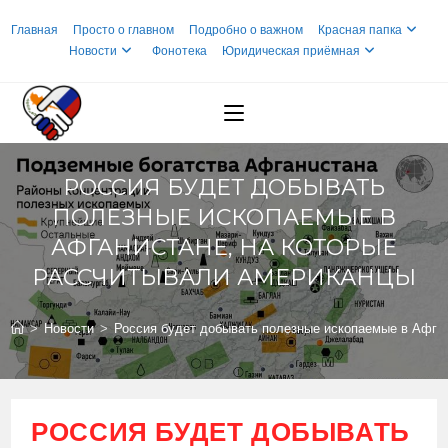
Перейти
Главная
Просто о главном
Подробно о важном
Красная папка
к
Новости
Фонотека
Юридическая приёмная
содержимому
РОССИЯ БУДЕТ ДОБЫВАТЬ
ПОЛЕЗНЫЕ ИСКОПАЕМЫЕ В
АФГАНИСТАНЕ, НА КОТОРЫЕ
РАССЧИТЫВАЛИ АМЕРИКАНЦЫ
>
Новости
>
Россия будет добывать полезные ископаемые в Афга
РОССИЯ БУДЕТ ДОБЫВАТЬ