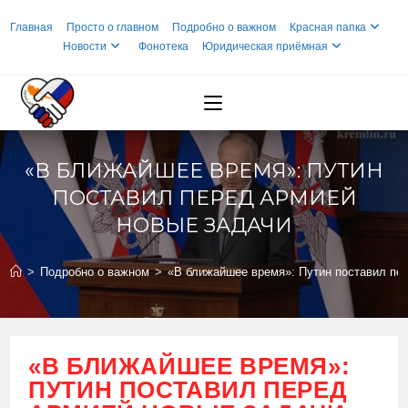
Перейти
Главная
Просто о главном
Подробно о важном
Красная папка
к
Новости
Фонотека
Юридическая приёмная
содержимому
«В БЛИЖАЙШЕЕ ВРЕМЯ»: ПУТИН
ПОСТАВИЛ ПЕРЕД АРМИЕЙ
НОВЫЕ ЗАДАЧИ
>
Подробно о важном
>
«В ближайшее время»: Путин поставил пе
«В БЛИЖАЙШЕЕ ВРЕМЯ»:
ПУТИН ПОСТАВИЛ ПЕРЕД