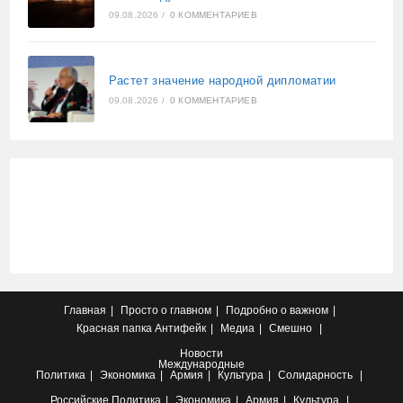
09.08.2026
/
0 КОММЕНТАРИЕВ
Растет значение народной дипломатии
09.08.2026
/
0 КОММЕНТАРИЕВ
Главная
Просто о главном
Подробно о важном
Красная папка
Антифейк
Медиа
Смешно
Новости
Международные
Политика
Экономика
Армия
Культура
Солидарность
Российские
Политика
Экономика
Армия
Культура