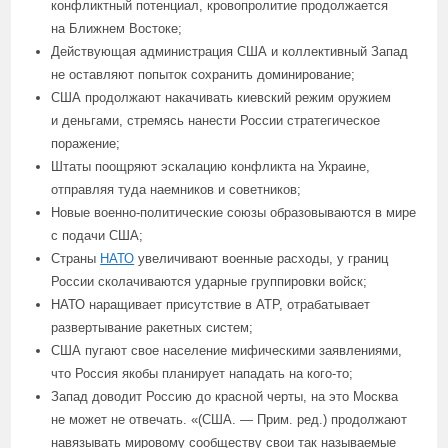
конфликтный потенциал, кровопролитие продолжается
на Ближнем Востоке;
Действующая администрация США и коллективный Запад
не оставляют попыток сохранить доминирование;
США продолжают накачивать киевский режим оружием
и деньгами, стремясь нанести России стратегическое
поражение;
Штаты поощряют эскалацию конфликта на Украине,
отправляя туда наемников и советников;
Новые военно-политические союзы образовываются в мире
с подачи США;
Страны
НАТО
увеличивают военные расходы, у границ
России сколачиваются ударные группировки войск;
НАТО наращивает присутствие в АТР, отрабатывает
развертывание ракетных систем;
США пугают свое население мифическими заявлениями,
что Россия якобы планирует нападать на кого-то;
Запад доводит Россию до красной черты, на это Москва
не может не отвечать. «(США. — Прим. ред.) продолжают
навязывать мировому сообществу свои так называемые