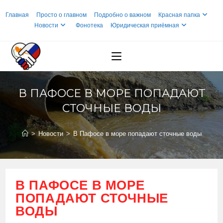
Перейти
Главная
Просто о главном
Подробно о важном
Красная папка
к
Новости
Фонотека
Юридическая приёмная
содержимому
В ПАФОСЕ В МОРЕ ПОПАДАЮТ
СТОЧНЫЕ ВОДЫ
>
Новости
>
В Пафосе в море попадают сточные воды
В ПАФОСЕ В МОРЕ
ПОПАДАЮТ СТОЧНЫЕ
ВОДЫ