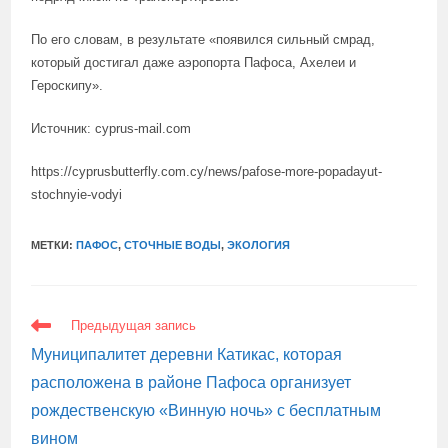
По его словам, в результате «появился сильный смрад,
который достигал даже аэропорта Пафоса, Ахелеи и
Героскипу».
Источник: cyprus-mail.com
https://cyprusbutterfly.com.cy/news/pafose-more-popadayut-
stochnyie-vodyi
МЕТКИ:
ПАФОС
,
СТОЧНЫЕ ВОДЫ
,
ЭКОЛОГИЯ
ЕЩЕ
Предыдущая запись
СТАТЬИ
Муниципалитет деревни Катикас, которая
расположена в районе Пафоса организует
рождественскую «Винную ночь» с бесплатным
вином