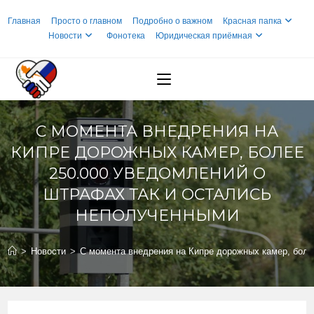
Перейти
Главная
Просто о главном
Подробно о важном
Красная папка
к
Новости
Фонотека
Юридическая приёмная
содержимому
С МОМЕНТА ВНЕДРЕНИЯ НА
КИПРЕ ДОРОЖНЫХ КАМЕР, БОЛЕЕ
250.000 УВЕДОМЛЕНИЙ О
ШТРАФАХ ТАК И ОСТАЛИСЬ
НЕПОЛУЧЕННЫМИ
>
Новости
>
С момента внедрения на Кипре дорожных камер, боле