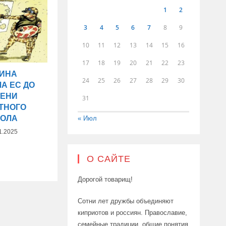
1
2
3
4
5
6
7
8
9
10
11
12
13
14
15
16
17
18
19
20
21
22
23
АИНА
24
25
26
27
28
29
30
А ЕС ДО
ПЕНИ
31
ТНОГО
КОЛА
« Июл
1.2025
О САЙТЕ
Дорогой товарищ!
Сотни лет дружбы объединяют
киприотов и россиян. Православие,
семейные традиции, общие понятия