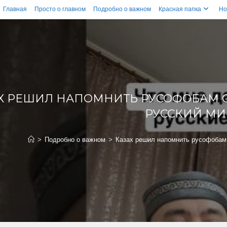
Главная
Просто о главном
Подробно о важном
Красная папка
Но
Х РЕШИЛ НАПОМНИТЬ РУСОФОБАМ О
РУССКИЙ МИ
>
Подробно о важном
>
Казах решил напомнить русофобам 