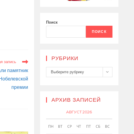
Поиск
ПОИСК
РУБРИКИ
я запись
Рубрики
али памятник
Выберите рубрику
 Нобелевской
премии
АРХИВ ЗАПИСЕЙ
АВГУСТ 2026
ПН
ВТ
СР
ЧТ
ПТ
СБ
ВС