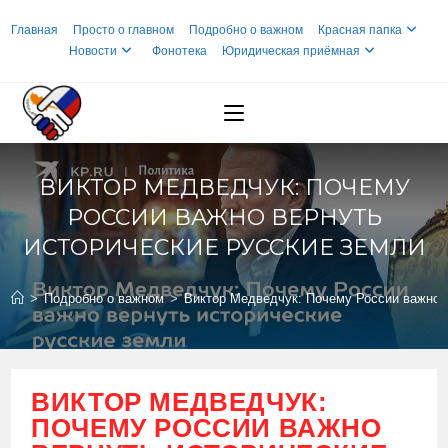
Перейти
Главная
Просто о главном
Подробно о важном
Красная папка
к
Новости
Фонотека
Юридическая приёмная
содержимому
ВИКТОР МЕДВЕДЧУК: ПОЧЕМУ
РОССИИ ВАЖНО ВЕРНУТЬ
ИСТОРИЧЕСКИЕ РУССКИЕ ЗЕМЛИ
>
Подробно о важном
>
Виктор Медведчук: Почему России важно в
ВИКТОР МЕДВЕДЧУК:
ПОЧЕМУ РОССИИ ВАЖНО