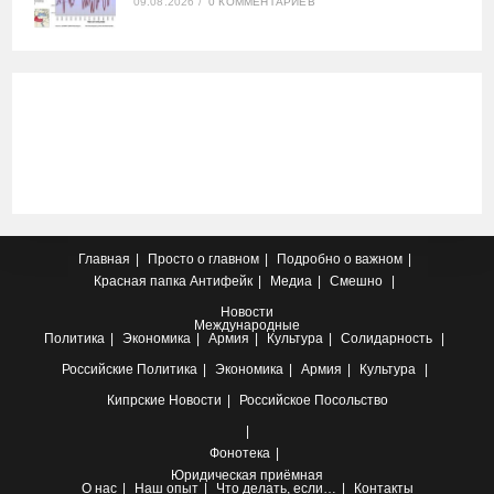
09.08.2026
/
0 КОММЕНТАРИЕВ
Главная
Просто о главном
Подробно о важном
Красная папка
Антифейк
Медиа
Смешно
Новости
Международные
Политика
Экономика
Армия
Культура
Солидарность
Российские
Политика
Экономика
Армия
Культура
Кипрские
Новости
Российское Посольство
Фонотека
Юридическая приёмная
О нас
Наш опыт
Что делать, если…
Контакты