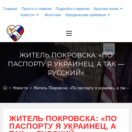
Перейти
Главная
Просто о главном
Подробно о важном
Красная папка
к
Новости
Фонотека
Юридическая приёмная
содержимому
ЖИТЕЛЬ ПОКРОВСКА: «ПО
ПАСПОРТУ Я УКРАИНЕЦ, А ТАК —
РУССКИЙ»
>
Новости
>
Житель Покровска: «По паспорту я украинец, а так —
ЖИТЕЛЬ ПОКРОВСКА: «ПО
ПАСПОРТУ Я УКРАИНЕЦ, А