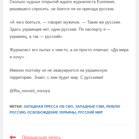
Сколько чудных открытий ждало журналиста Euronews,
решившего спросить, не боится ли он прихода русских.
«А чего бояться, — говорит мужичок. — Такие же русские.
Здесь украинцев нет, одни русские. По паспорту я —
украинец, а так — русский».
Журналист его пытал о чем-то, а он просто отвечал: «Да мира
я хочу».
Именно поэтому он не эвакуируется на украинскую
территорию. Знает, с кем будет мир. С русскими!
@Ria_novosti_rossiya
МЕТКИ:
ЗАПАДНАЯ ПРЕССА ОБ СВО
,
ЗАПАДНЫЕ СМИ
,
ЛЮБЛЮ
РОССИЮ
,
ОСВОБОЖДЕНИЕ УКРАИНЫ
,
РУССКИЙ МИР
ЕЩЕ
Предыдущая запись