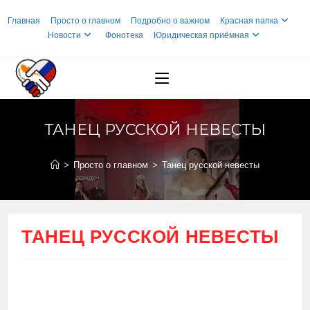
Перейти
Главная
Просто о главном
Подробно о важном
Красная папка
к
Новости
Фонотека
Юридическая приёмная
содержимому
ТАНЕЦ РУССКОЙ НЕВЕСТЫ
>
Просто о главном
>
Танец русской невесты
ТАНЕЦ РУССКОЙ НЕВЕСТЫ