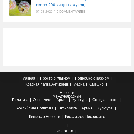
около 200 хищных жуков,
07.08.2026
/
0 КОММЕНТАРИЕВ
Главная
Просто о главном
Подробно о важном
Красная папка
Антифейк
Медиа
Смешно
Новости
Международные
Политика
Экономика
Армия
Культура
Солидарность
Российские
Политика
Экономика
Армия
Культура
Кипрские
Новости
Российское Посольство
Фонотека