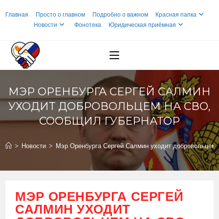
Перейти
Главная
Просто о главном
Подробно о важном
Красная папка
к
Новости
Фонотека
Юридическая приёмная
содержимому
МЭР ОРЕНБУРГА СЕРГЕЙ САЛМИН
УХОДИТ ДОБРОВОЛЬЦЕМ НА СВО,
СООБЩИЛ ГУБЕРНАТОР
>
Новости
>
Мэр Оренбурга Сергей Салмин уходит добровольцем 
МЭР ОРЕНБУРГА СЕРГЕЙ
САЛМИН УХОДИТ