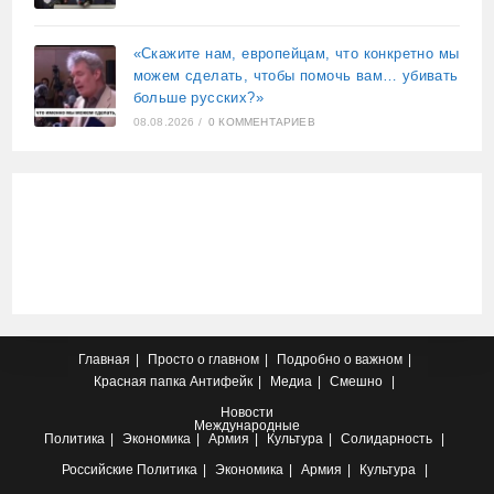
«Скажите нам, европейцам, что конкретно мы
можем сделать, чтобы помочь вам… убивать
больше русских?»
08.08.2026
/
0 КОММЕНТАРИЕВ
Главная
Просто о главном
Подробно о важном
Красная папка
Антифейк
Медиа
Смешно
Новости
Международные
Политика
Экономика
Армия
Культура
Солидарность
Российские
Политика
Экономика
Армия
Культура