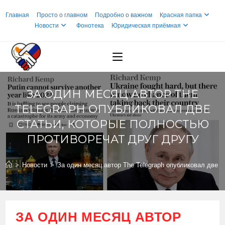
Перейти
Главная
Просто о главном
Подробно о важном
Красная папка
к
Новости
Фонотека
Юридическая приёмная
содержимому
ЗА ОДИН МЕСЯЦ АВТОР THE
TELEGRAPH ОПУБЛИКОВАЛ ДВЕ
СТАТЬИ, КОТОРЫЕ ПОЛНОСТЬЮ
ПРОТИВОРЕЧАТ ДРУГ ДРУГУ
>
Новости
>
За один месяц автор The Telegraph опубликовал две с
ЗА ОДИН МЕСЯЦ АВТОР