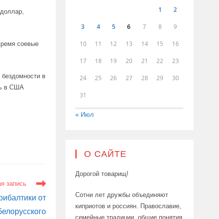
1
2
 доллар,
3
4
5
6
7
8
9
10
11
12
13
14
15
16
время соевые
17
18
19
20
21
22
23
 бездомности в
24
25
26
27
28
29
30
щь в США
31
« Июл
О САЙТЕ
Дорогой товарищ!
я запись
Сотни лет дружбы объединяют
рибалтики от
киприотов и россиян. Православие,
белорусского
семейные традиции, общие понятия