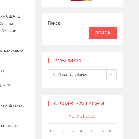
ции США. В
Поиск
5% всей
,3% всей
ПОИСК
ь несколько
РУБРИКИ
00.
Рубрики
Выберите рубрику
д, чем
АРХИВ ЗАПИСЕЙ
нных Штатах.
АВГУСТ 2026
па вместе
ПН
ВТ
СР
ЧТ
ПТ
СБ
ВС