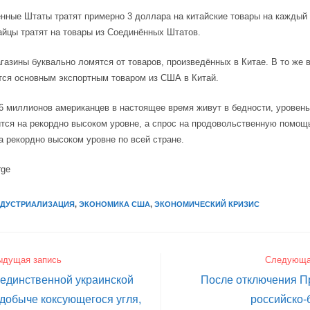
нные Штаты тратят примерно 3 доллара на китайские товары на каждый
айцы тратят на товары из Соединённых Штатов.
газины буквально ломятся от товаров, произведённых в Китае. В то же 
ся основным экспортным товаром из США в Китай.
6 миллионов американцев в настоящее время живут в бедности, уровень
тся на рекордно высоком уровне, а спрос на продовольственную помо
а рекордно высоком уровне по всей стране.
rge
НДУСТРИАЛИЗАЦИЯ
,
ЭКОНОМИКА США
,
ЭКОНОМИЧЕСКИЙ КРИЗИС
ыдущая запись
Следующа
единственной украинской
После отключения П
добыче коксующегося угля,
российско-