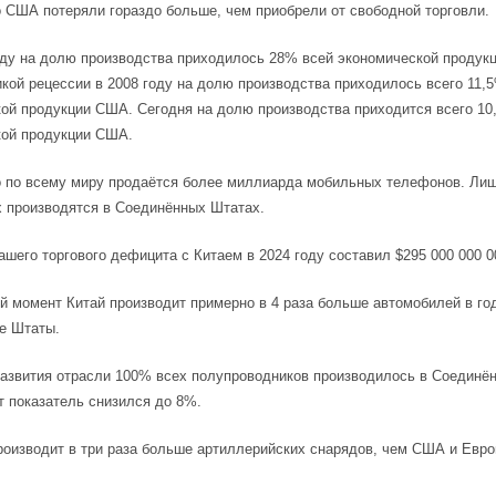
о США потеряли гораздо больше, чем приобрели от свободной торговли.
оду на долю производства приходилось 28% всей экономической продук
кой рецессии в 2008 году на долю производства приходилось всего 11,
ой продукции США. Сегодня на долю производства приходится всего 10
кой продукции США.
 по всему миру продаётся более миллиарда мобильных телефонов. Лиш
х производятся в Соединённых Штатах.
ашего торгового дефицита с Китаем в 2024 году составил $295 000 000 0
й момент Китай производит примерно в 4 раза больше автомобилей в го
е Штаты.
развития отрасли 100% всех полупроводников производилось в Соединё
т показатель снизился до 8%.
роизводит в три раза больше артиллерийских снарядов, чем США и Евро