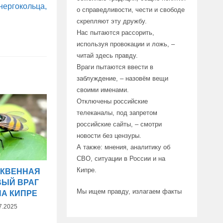
нергокольца,
о справедливости, чести и свободе
скрепляют эту дружбу.
Нас пытаются рассорить,
используя провокации и ложь, –
читай здесь правду.
Враги пытаются ввести в
заблуждение, – назовём вещи
своими именами.
Отключены российские
телеканалы, под запретом
российские сайты, – смотри
новости без цензуры.
А также: мнения, аналитику об
СВО, ситуации в России и на
Кипре.
ЫКВЕННАЯ
ВЫЙ ВРАГ
Мы ищем правду, излагаем факты
НА КИПРЕ
7.2025