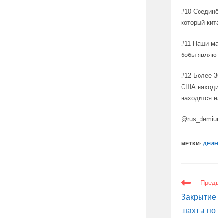
#10 Соединё
который кит
#11 Наши ма
бобы являют
#12 Более 3
США находи
находится н
@rus_demiu
МЕТКИ:
ДЕИ
ЕЩЕ
Пред
СТАТЬИ
Закрытие 
шахты по 