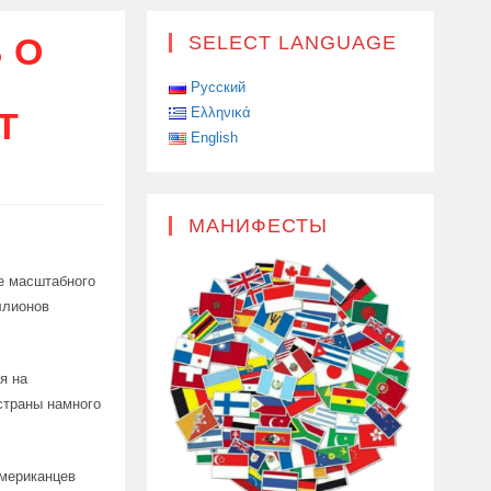
 О
SELECT LANGUAGE
Русский
Ελληνικά
Т
English
МАНИФЕСТЫ
ее масштабного
ллионов
я на
страны намного
американцев