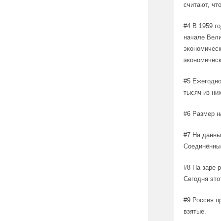
считают, чт
#4 В 1959 г
начале Вели
экономическ
экономичес
#5 Ежегодно
тысяч из ни
#6 Размер н
#7 На данны
Соединённы
#8 На заре 
Сегодня это
#9 Россия п
взятые.