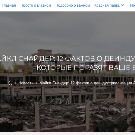
Главная
Просто о главном
Подробно о важном
Красная папка
Но
ЙКЛ СНАЙДЕР: 12 ФАКТОВ О ДЕИН
КОТОРЫЕ ПОРАЗЯТ ВАШЕ
>
Новости
>
Майкл Снайдер: 12 фактов о деиндустриализации 