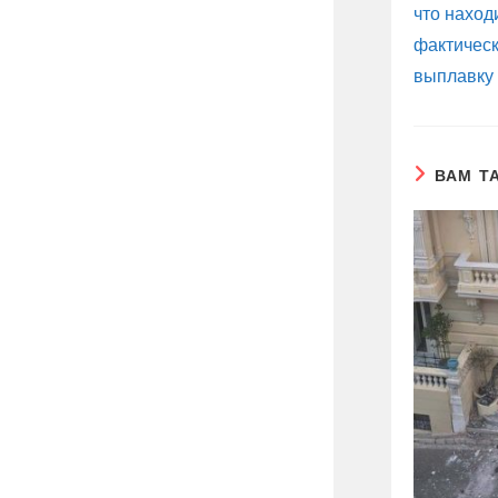
что наход
фактическ
выплавку
ВАМ Т