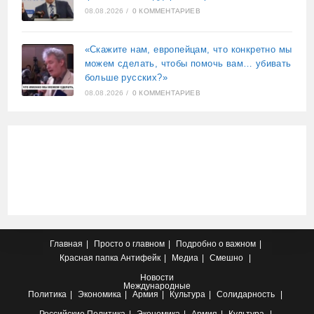
08.08.2026
/
0 КОММЕНТАРИЕВ
«Скажите нам, европейцам, что конкретно мы
можем сделать, чтобы помочь вам… убивать
больше русских?»
08.08.2026
/
0 КОММЕНТАРИЕВ
Главная
Просто о главном
Подробно о важном
Красная папка
Антифейк
Медиа
Смешно
Новости
Международные
Политика
Экономика
Армия
Культура
Солидарность