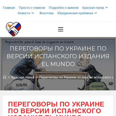
Перейти
Главная
Просто о главном
Подробно о важном
Красная папка
к
Новости
Фонотека
Юридическая приёмная
содержимому
ПЕРЕГОВОРЫ ПО УКРАИНЕ ПО
ВЕРСИИ ИСПАНСКОГО ИЗДАНИЯ
EL MUNDO
>
Красная папка
>
Переговоры по Украине по версии испанского и
ПЕРЕГОВОРЫ ПО УКРАИНЕ
ПО ВЕРСИИ ИСПАНСКОГО