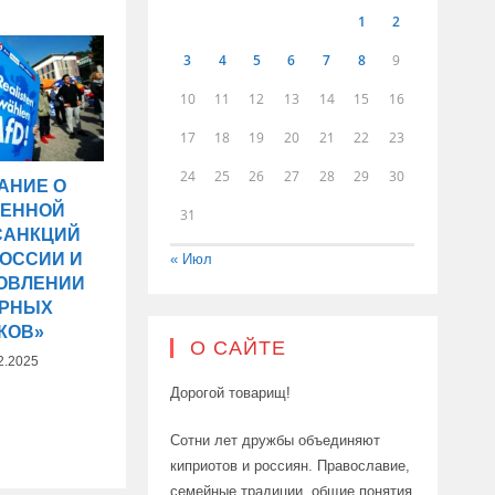
1
2
3
4
5
6
7
8
9
10
11
12
13
14
15
16
17
18
19
20
21
22
23
24
25
26
27
28
29
30
АНИЕ О
ЛЕННОЙ
31
САНКЦИЙ
РОССИИ И
« Июл
ОВЛЕНИИ
ЕРНЫХ
КОВ»
О САЙТЕ
2.2025
Дорогой товарищ!
Сотни лет дружбы объединяют
киприотов и россиян. Православие,
семейные традиции, общие понятия