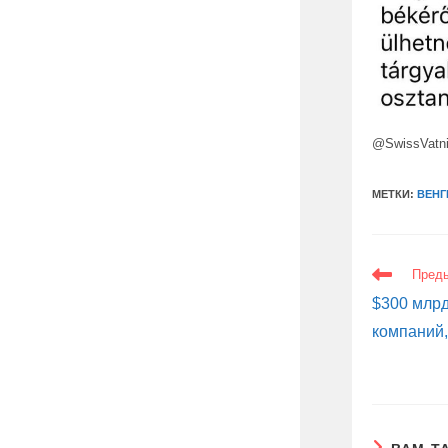
@SwissVatn
МЕТКИ:
ВЕНГ
ЕЩЕ
Пред
СТАТЬИ
$300 млр
компаний,