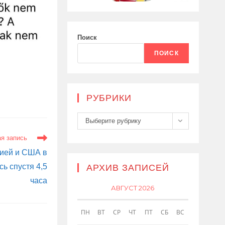
Поиск
ПОИСК
РУБРИКИ
Рубрики
Выберите рубрику
я запись
ией и США в
ь спустя 4,5
АРХИВ ЗАПИСЕЙ
часа
АВГУСТ 2026
ПН
ВТ
СР
ЧТ
ПТ
СБ
ВС