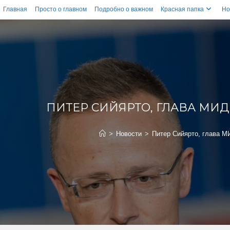
Главная
Просто о главном
Подробно о важном
Красная папка
Но
ПИТЕР СИЙЯРТО, ГЛАВА МИД
>
Новости
>
Питер Сийярто, глава М