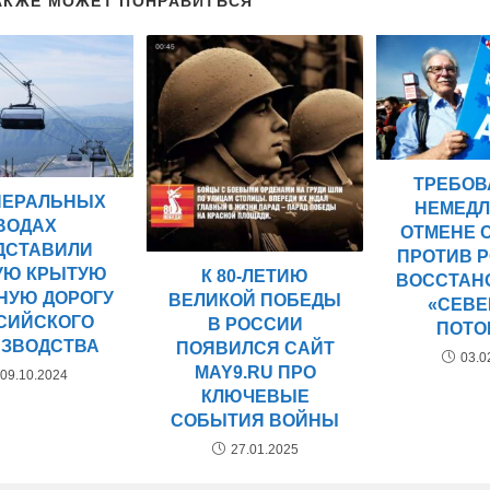
АКЖЕ МОЖЕТ ПОНРАВИТЬСЯ
ТРЕБОВ
НЕРАЛЬНЫХ
НЕМЕД
ВОДАХ
ОТМЕНЕ 
ДСТАВИЛИ
ПРОТИВ 
УЮ КРЫТУЮ
К 80-ЛЕТИЮ
ВОССТАН
НУЮ ДОРОГУ
ВЕЛИКОЙ ПОБЕДЫ
«СЕВ
СИЙСКОГО
В РОССИИ
ПОТО
ИЗВОДСТВА
ПОЯВИЛСЯ САЙТ
03.0
MAY9.RU ПРО
09.10.2024
КЛЮЧЕВЫЕ
СОБЫТИЯ ВОЙНЫ
27.01.2025