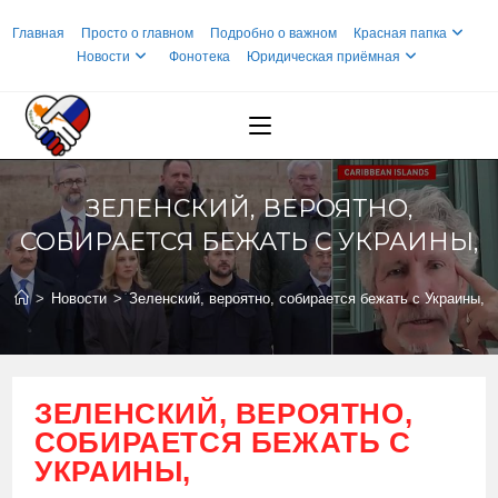
Перейти
Главная
Просто о главном
Подробно о важном
Красная папка
к
Новости
Фонотека
Юридическая приёмная
содержимому
ЗЕЛЕНСКИЙ, ВЕРОЯТНО,
СОБИРАЕТСЯ БЕЖАТЬ С УКРАИНЫ,
>
Новости
>
Зеленский, вероятно, собирается бежать с Украины,
ЗЕЛЕНСКИЙ, ВЕРОЯТНО,
СОБИРАЕТСЯ БЕЖАТЬ С
УКРАИНЫ,