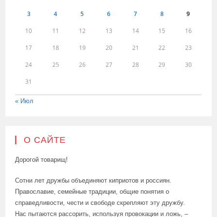
3
4
5
6
7
8
9
10
11
12
13
14
15
16
17
18
19
20
21
22
23
24
25
26
27
28
29
30
31
« Июл
О САЙТЕ
Дорогой товарищ!
Сотни лет дружбы объединяют киприотов и россиян.
Православие, семейные традиции, общие понятия о
справедливости, чести и свободе скрепляют эту дружбу.
Нас пытаются рассорить, используя провокации и ложь, –