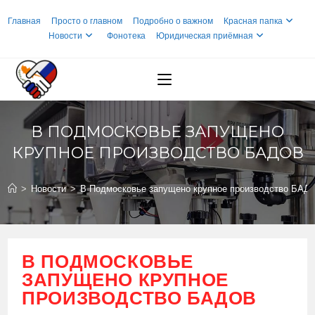
Перейти
Главная
Просто о главном
Подробно о важном
Красная папка
к
Новости
Фонотека
Юридическая приёмная
содержимому
В ПОДМОСКОВЬЕ ЗАПУЩЕНО
КРУПНОЕ ПРОИЗВОДСТВО БАДОВ
>
Новости
>
В Подмосковье запущено крупное производство БАД
В ПОДМОСКОВЬЕ
ЗАПУЩЕНО КРУПНОЕ
ПРОИЗВОДСТВО БАДОВ