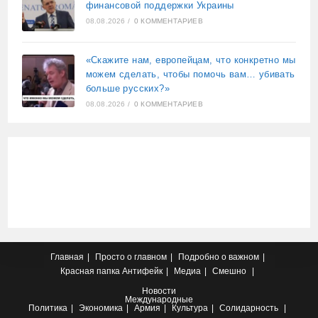
финансовой поддержки Украины
08.08.2026
/
0 КОММЕНТАРИЕВ
«Скажите нам, европейцам, что конкретно мы
можем сделать, чтобы помочь вам… убивать
больше русских?»
08.08.2026
/
0 КОММЕНТАРИЕВ
Главная
Просто о главном
Подробно о важном
Красная папка
Антифейк
Медиа
Смешно
Новости
Международные
Политика
Экономика
Армия
Культура
Солидарность