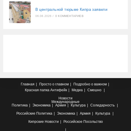
В центральной тюрьме Кипра заявили
06.08.2026
/
0 КОММЕНТАРИЕВ
Главная
Просто о главном
Подробно о важном
Красная папка
Антифейк
Медиа
Смешно
Новости
Международные
Политика
Экономика
Армия
Культура
Солидарность
Российские
Политика
Экономика
Армия
Культура
Кипрские
Новости
Российское Посольство