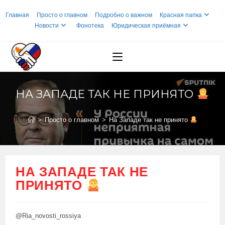
Перейти
Главная
Просто о главном
Подробно о важном
Красная папка
к
Новости
Фонотека
Юридическая приёмная
содержимому
НА ЗАПАДЕ ТАК НЕ ПРИНЯТО
>
Просто о главном
>
На Западе так не принято
НА ЗАПАДЕ ТАК НЕ
ПРИНЯТО
@Ria_novosti_rossiya