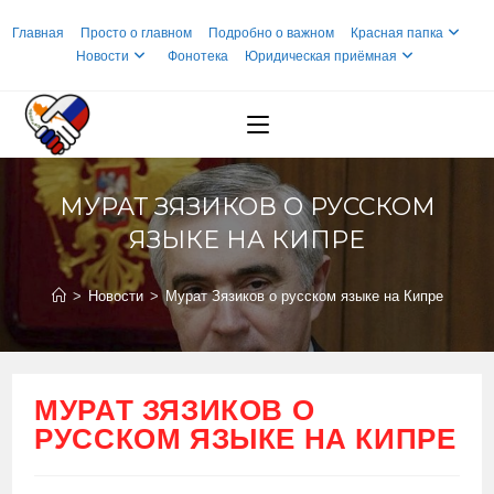
Перейти
Главная
Просто о главном
Подробно о важном
Красная папка
к
Новости
Фонотека
Юридическая приёмная
содержимому
МУРАТ ЗЯЗИКОВ О РУССКОМ
ЯЗЫКЕ НА КИПРЕ
>
Новости
>
Мурат Зязиков о русском языке на Кипре
МУРАТ ЗЯЗИКОВ О
РУССКОМ ЯЗЫКЕ НА КИПРЕ