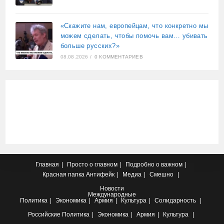
«Скажите нам, европейцам, что конкретно мы
можем сделать, чтобы помочь вам… убивать
больше русских?»
08.08.2026
/
0 КОММЕНТАРИЕВ
Главная
Просто о главном
Подробно о важном
Красная папка
Антифейк
Медиа
Смешно
Новости
Международные
Политика
Экономика
Армия
Культура
Солидарность
Российские
Политика
Экономика
Армия
Культура