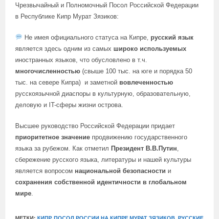
Чрезвычайный и Полномочный Посол Российской Федерации
в Республике Кипр Мурат Зязиков:
Не имея официального статуса на Кипре,
русский язык
является здесь одним из самых
широко используемых
иностранных языков, что обусловлено в т.ч.
многочисленностью
(свыше 100 тыс. на юге и порядка 50
тыс. на севере Кипра)
и заметной
вовлеченностью
русскоязычной диаспоры в культурную, образовательную,
деловую и IT-сферы жизни острова.
Высшее руководство Российской Федерации придает
приоритетное значение
продвижению государственного
языка за рубежом. Как отметил
Президент В.В.Путин
,
сбережение русского языка, литературы и нашей культуры
является вопросом
национальной безопасности
и
сохранения собственной идентичности в глобальном
мире
.
МЕТКИ:
КИПР
,
ПОСОЛ РОССИИ НА КИПРЕ МУРАТ ЗЯЗИКОВ
,
РУССКИЕ