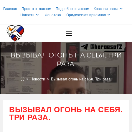
Перейти
Главная
Просто о главном
Подробно о важном
Красная папка
к
Новости
Фонотека
Юридическая приёмная
содержимому
ВЫЗЫВАЛ ОГОНЬ НА СЕБЯ. ТРИ
РАЗА.
>
Новости
>
Вызывал огонь на себя. Три раза.
ВЫЗЫВАЛ ОГОНЬ НА СЕБЯ.
ТРИ РАЗА.