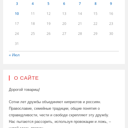
3
4
5
6
7
8
9
10
11
12
13
14
15
16
17
18
19
20
21
22
23
24
25
26
27
28
29
30
31
« Июл
О САЙТЕ
Дорогой товарищ!
Сотни лет дружбы объединяют киприотов и россиян.
Православие, семейные традиции, общие понятия о
справедливости, чести и свободе скрепляют эту дружбу.
Нас пытаются рассорить, используя провокации и ложь, –