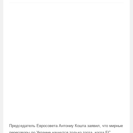
Председатель Евросовета Антониу Кошта заявил, что мирные
переговоры по Украине начнутся только тогда, когда ЕС