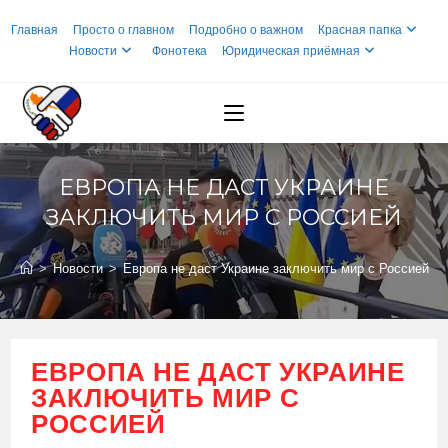
Перейти
Главная
Просто о главном
Подробно о важном
Красная папка
к
Новости
Фонотека
Юридическая приёмная
содержимому
ЕВРОПА НЕ ДАСТ УКРАИНЕ
ЗАКЛЮЧИТЬ МИР С РОССИЕЙ
>
Новости
>
Европа не даст Украине заключить мир с Россией
ЕВРОПА НЕ ДАСТ УКРАИНЕ
ЗАКЛЮЧИТЬ МИР С
РОССИЕЙ