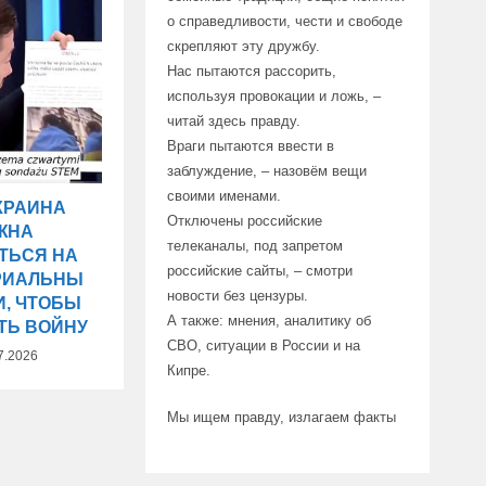
о справедливости, чести и свободе
скрепляют эту дружбу.
Нас пытаются рассорить,
используя провокации и ложь, –
читай здесь правду.
Враги пытаются ввести в
заблуждение, – назовём вещи
своими именами.
УКРАИНА
Отключены российские
ЖНА
телеканалы, под запретом
ТЬСЯ НА
российские сайты, – смотри
РИАЛЬНЫ
новости без цензуры.
И, ЧТОБЫ
А также: мнения, аналитику об
ТЬ ВОЙНУ
СВО, ситуации в России и на
7.2026
Кипре.
Мы ищем правду, излагаем факты