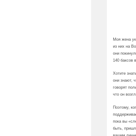
Моя жена ук
из них на В
они покинул
140 баксов 
Хотите знат
они знают, 
говорят пол
что он возг
Поэтому, ко
поддерживае
пока вы «сл
быть, пришл
вашим личны