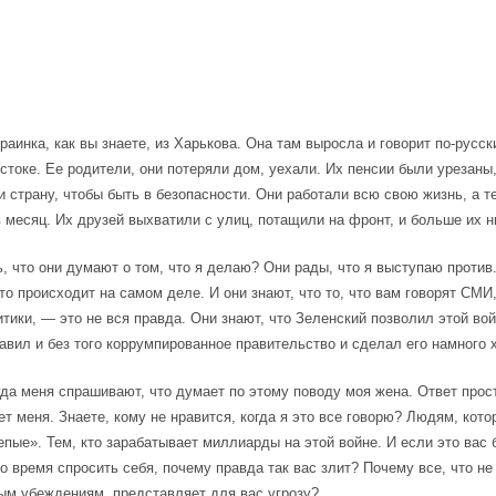
раинка, как вы знаете, из Харькова. Она там выросла и говорит по-русски
остоке. Ее родители, они потеряли дом, уехали. Их пенсии были урезаны
и страну, чтобы быть в безопасности. Они работали всю свою жизнь, а 
в месяц. Их друзей выхватили с улиц, потащили на фронт, и больше их н
ь, что они думают о том, что я делаю? Они рады, что я выступаю против
что происходит на самом деле. И они знают, что то, что вам говорят СМИ,
итики, — это не вся правда. Они знают, что Зеленский позволил этой вой
лавил и без того коррумпированное правительство и сделал его намного 
гда меня спрашивают, что думает по этому поводу моя жена. Ответ прос
т меня. Знаете, кому не нравится, когда я это все говорю? Людям, кот
епые». Тем, кто зарабатывает миллиарды на этой войне. И если это вас 
о время спросить себя, почему правда так вас злит? Почему все, что не
м убеждениям, представляет для вас угрозу?