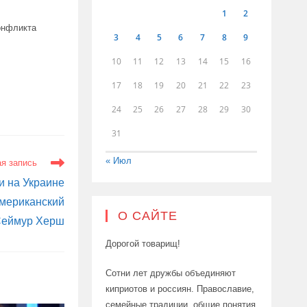
1
2
конфликта
3
4
5
6
7
8
9
10
11
12
13
14
15
16
17
18
19
20
21
22
23
24
25
26
27
28
29
30
31
« Июл
я запись
и на Украине
мериканский
О САЙТЕ
Сеймур Херш
Дорогой товарищ!
Сотни лет дружбы объединяют
киприотов и россиян. Православие,
семейные традиции, общие понятия