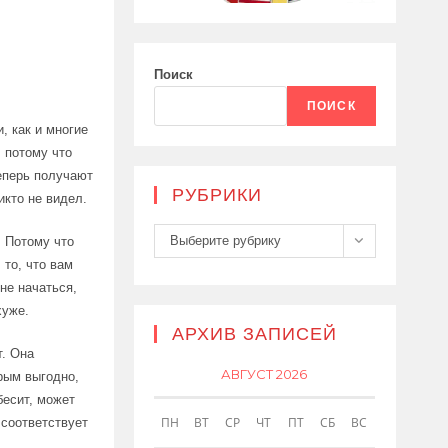
Поиск
ПОИСК
, как и многие
, потому что
теперь получают
РУБРИКИ
икто не видел.
Рубрики
Выберите рубрику
. Потому что
 то, что вам
не начаться,
хуже.
АРХИВ ЗАПИСЕЙ
т. Она
АВГУСТ 2026
орым выгодно,
бесит, может
ПН
ВТ
СР
ЧТ
ПТ
СБ
ВС
 соответствует