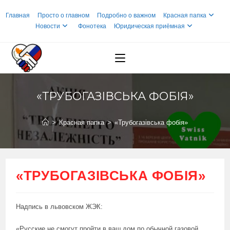
Перейти
Главная
Просто о главном
Подробно о важном
Красная папка
к
Новости
Фонотека
Юридическая приёмная
содержимому
«ТРУБОГАЗІВСЬКА ФОБІЯ»
>
Красная папка
>
«Трубогазівська фобія»
«ТРУБОГАЗІВСЬКА ФОБІЯ»
Надпись в львовском ЖЭК:
«Русские не смогут пройти в ваш дом по обычной газовой