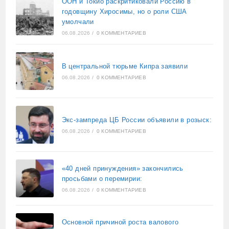
ООН и Токио раскритиковали Россию в
годовщину Хиросимы, но о роли США
умолчали
06.08.2026
/
0 КОММЕНТАРИЕВ
В центральной тюрьме Кипра заявили
06.08.2026
/
0 КОММЕНТАРИЕВ
Экс-зампреда ЦБ России объявили в розыск:
06.08.2026
/
0 КОММЕНТАРИЕВ
«40 дней принуждения» закончились
просьбами о перемирии:
06.08.2026
/
0 КОММЕНТАРИЕВ
Основной причиной роста валового