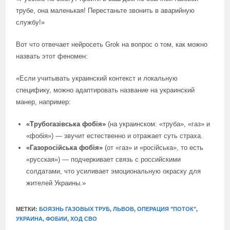
трубе, она маленькая! Перестаньте звонить в аварийную
службу!»
Вот что отвечает нейросеть Grok на вопрос о том, как можно
назвать этот феномен:
«Если учитывать украинский контекст и локальную
специфику, можно адаптировать название на украинский
манер, например:
«Трубогазівська фобія»
(на украинском: «труба», «газ» и
«фобія») — звучит естественно и отражает суть страха.
«Газоросійська фобія»
(от «газ» и «російська», то есть
«русская») — подчеркивает связь с российскими
солдатами, что усиливает эмоциональную окраску для
жителей Украины.»
МЕТКИ:
БОЯЗНЬ ГАЗОВЫХ ТРУБ
,
ЛЬВОВ
,
ОПЕРАЦИЯ "ПОТОК"
,
УКРАИНА
,
ФОБИИ
,
ХОД СВО