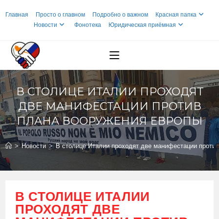
Перейти
Главная
Просто о главном
Подробно о важном
Красная папка
к
Новости
Фонотека
Юридическая приёмная
содержимому
В СТОЛИЦЕ ИТАЛИИ ПРОХОДЯТ
ДВЕ МАНИФЕСТАЦИИ ПРОТИВ
ПЛАНА ВООРУЖЕНИЯ ЕВРОПЫ
>
Новости
>
В столице Италии проходят две манифестации проти
В СТОЛИЦЕ ИТАЛИИ
ПРОХОДЯТ ДВЕ