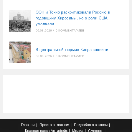
ООН и Токио раскритиковали Россию в
годовщину Хиросимы, но о роли США
умолчали
06.08.2026
/
0 КОММЕНТАРИЕВ
В центральной тюрьме Кипра заявили
06.08.2026
/
0 КОММЕНТАРИЕВ
Главная
Просто о главном
Подробно о важном
Красная папка
Антифейк
Медиа
Смешно