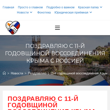
Перейти
Главная
Просто о главном
Подробно о важном
Красная папка
к
Новости
Фонотека
Юридическая приёмная
содержимому
ПОЗДРАВЛЯЮ С 11-Й
ГОДОВЩИНОЙ ВОССОЕДИНЕНИЯ
КРЫМА С РОССИЕЙ
>
Новости
>
Поздравляю с 11-й годовщиной воссоединения Крыма
ПОЗДРАВЛЯЮ С 11-Й
ГОДОВЩИНОЙ