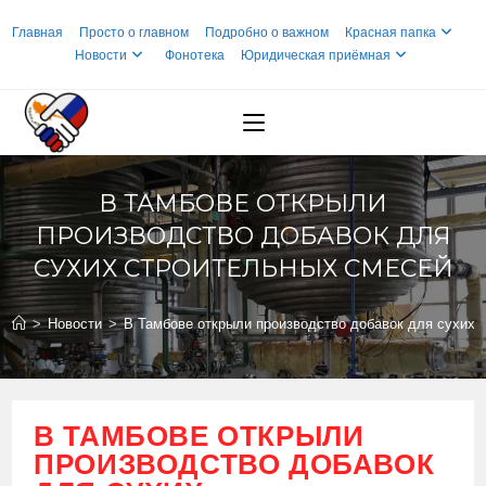
Перейти
Главная
Просто о главном
Подробно о важном
Красная папка
к
Новости
Фонотека
Юридическая приёмная
содержимому
В ТАМБОВЕ ОТКРЫЛИ
ПРОИЗВОДСТВО ДОБАВОК ДЛЯ
СУХИХ СТРОИТЕЛЬНЫХ СМЕСЕЙ
>
Новости
>
В Тамбове открыли производство добавок для сухих 
В ТАМБОВЕ ОТКРЫЛИ
ПРОИЗВОДСТВО ДОБАВОК