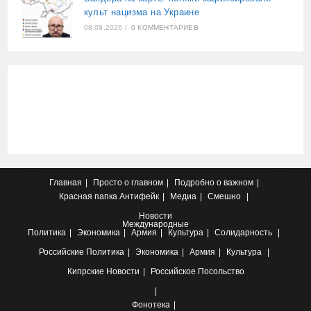
культ нацизма на Украине
08.08.2026
/
0 КОММЕНТАРИЕВ
Главная
Просто о главном
Подробно о важном
Красная папка
Антифейк
Медиа
Смешно
Новости
Международные
Политика
Экономика
Армия
Культура
Солидарность
Российские
Политика
Экономика
Армия
Культура
Кипрские
Новости
Российское Посольство
Фонотека