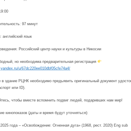
19:00
тельность: 97 минут
: английский язык
ведения: Российский центр науки и культуры в Никосии
бодный, но необходима предварительная регистрация
s.yandex.ru/u/67dc220ee010dbf05cfe74a4/
е в здание РЦНК необходимо предьявить оригинальный документ удост
спорт или ID).
тесь, чтобы вместе вспомнить подвиг людей, подаривших нам мир!
е кинопоказов (даты и время будут уточняться):
2025 года – «Освобождение: Огненная дуга» (1968, рест. 2020) Eng sub