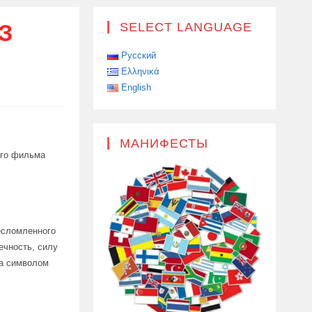
З
SELECT LANGUAGE
Русский
Ελληνικά
English
МАНИФЕСТЫ
ого фильма
есломленного
ечность, силу
ла символом