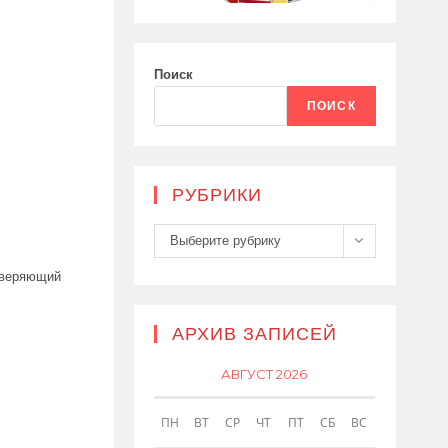
Поиск
ПОИСК
РУБРИКИ
Рубрики
Выберите рубрику
оверяющий
АРХИВ ЗАПИСЕЙ
АВГУСТ 2026
ПН
ВТ
СР
ЧТ
ПТ
СБ
ВС