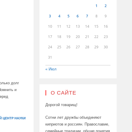
1
2
3
4
5
6
7
8
9
10
11
12
13
14
15
16
17
18
19
20
21
22
23
24
25
26
27
28
29
30
31
« Июл
олько долг
Помнить и
О САЙТЕ
перед
Дорогой товарищ!
Сотни лет дружбы объединяют
 ЦЕНТР НАУКИ
киприотов и россиян. Православие,
семейные традиции, общие понятия