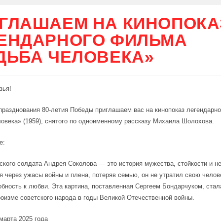
ГЛАШАЕМ НА КИНОПОКА
ЕНДАРНОГО ФИЛЬМА
ДЬБА ЧЕЛОВЕКА»
зья!
празднования 80-летия Победы приглашаем вас на кинопоказ легендарн
овека» (1959), снятого по одноименному рассказу Михаила Шолохова.
е:
ского солдата Андрея Соколова — это история мужества, стойкости и н
я через ужасы войны и плена, потеряв семью, он не утратил свою челов
обность к любви. Эта картина, поставленная Сергеем Бондарчуком, ста
роизме советского народа в годы Великой Отечественной войны.
марта 2025 года