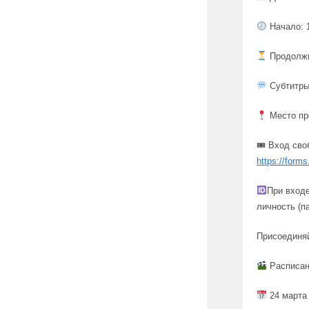
Начало: 
Продолжи
Субтитры
Место про
🎟 Вход сво
https://form
При вход
личность (па
Присоединяй
Расписани
24 марта 