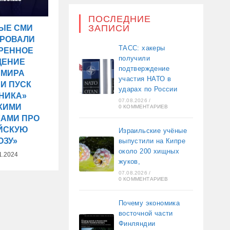
ПОСЛЕДНИЕ
ЗАПИСИ
ЫЕ СМИ
ИРОВАЛИ
ТАСС: хакеры
ТРЕННОЕ
получили
ЩЕНИЕ
подтверждение
ИМИРА
участия НАТО в
 И ПУСК
ударах по России
НИКА»
07.08.2026
/
КИМИ
0 КОММЕНТАРИЕВ
КАМИ ПРО
ЙСКУЮ
Израильские учёные
ОЗУ»
выпустили на Кипре
около 200 хищных
1.2024
жуков,
07.08.2026
/
0 КОММЕНТАРИЕВ
Почему экономика
восточной части
Финляндии