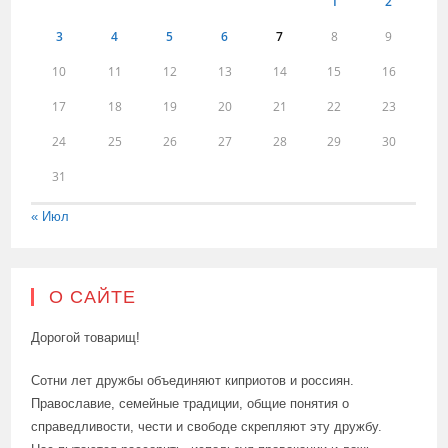
1
2
3
4
5
6
7
8
9
10
11
12
13
14
15
16
17
18
19
20
21
22
23
24
25
26
27
28
29
30
31
« Июл
О САЙТЕ
Дорогой товарищ!
Сотни лет дружбы объединяют киприотов и россиян.
Православие, семейные традиции, общие понятия о
справедливости, чести и свободе скрепляют эту дружбу.