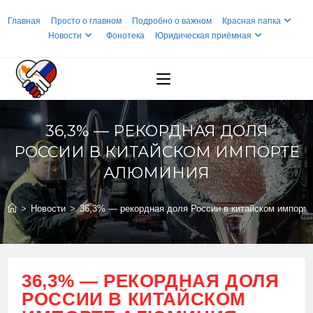
Перейти
Главная
Просто о главном
Подробно о важном
Красная папка
к
Новости
Фонотека
Юридическая приёмная
содержимому
36,3% — РЕКОРДНАЯ ДОЛЯ
РОССИИ В КИТАЙСКОМ ИМПОРТЕ
АЛЮМИНИЯ
>
Новости
>
36,3% — рекордная доля России в китайском импорт
36,3% — РЕКОРДНАЯ ДОЛЯ
РОССИИ В КИТАЙСКОМ