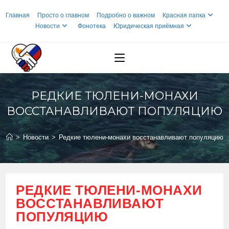
Перейти
Главная
Просто о главном
Подробно о важном
Красная папка
к
Новости
Фонотека
Юридическая приёмная
содержимому
РЕДКИЕ ТЮЛЕНИ-МОНАХИ
ВОССТАНАВЛИВАЮТ ПОПУЛЯЦИЮ
>
Новости
>
Редкие тюлени-монахи восстанавливают популяцию
РЕДКИЕ ТЮЛЕНИ-МОНАХИ
ВОССТАНАВЛИВАЮТ
ПОПУЛЯЦИЮ