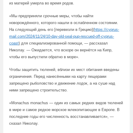
из матерей умерла во время родов.
«Мы предприняли срочные меры, чтобы найти
новорождённого, которого нашли в ослабленном состоянии.
На следующий день его [перевезли в Грецию](
https://cyprus-
mail.com/2024/11/24/10-day-old-seal-pup-rescued-off-cyprus-
coast
) для специализированной помощи, — рассказал
Николау. — Ожидается, что вскоре он вернётся на Кипр,
чтобы его выпустили обратно в море».
Чтобы защитить тюленей, вблизи их мест обитания введены
ограничения. Перед нанесёнными на карту пещерами
запрещено рыболовство и движение лодок, а на суше над
ними запрещено строительство.
«Monachus monachus — один из самых редких видов тюленей
в мире и самое редкое морское млекопитающее в Европе. В
последние годы его численность восстанавливается», —
сказал Николау.