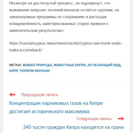
Несмотря на достигнутый прогресс, он подчеркнул, что
выживание кипрских тюленей-монахов остаётся хрупким, но
«реализуемые программы по сохранению и растущая
осведомлённость заинтересованных сторон привели к
замечательным результатам».
https://russiancyprus.news/news/society/cyprus-rare-monk-seals-
make-a-comeback/
МЕТКИ:
ЖИВАЯ ПРИРОДА
,
ЖИВОТНЫЕ КИПРА
,
ИСЧЕЗАЮЩИЙ ВИД
,
КИПР
,
ТЮЛЕНИ-МОНАХИ
ЕЩЕ
Предыдущая запись
СТАТЬИ
Концентрация парниковых газов на Кипре
достигает исторического максимума
Следующая запись
340 тысяч граждан Кипра находятся на грани