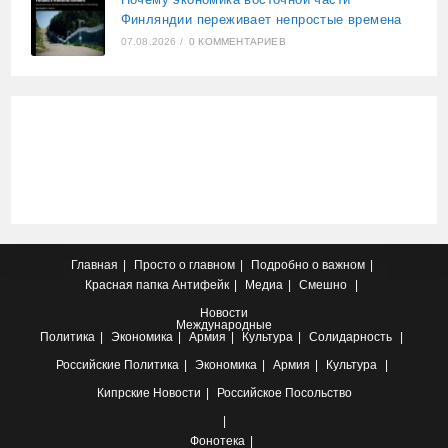
Финляндии переживает непростые времена
07.08.2026
/
0 КОММЕНТАРИЕВ
Главная
Просто о главном
Подробно о важном
Красная папка
Антифейк
Медиа
Смешно
Новости
Международные
Политика
Экономика
Армия
Культура
Солидарность
Российские
Политика
Экономика
Армия
Культура
Кипрские
Новости
Российское Посольство
Фонотека