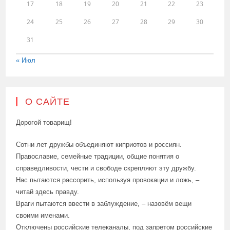
17
18
19
20
21
22
23
24
25
26
27
28
29
30
31
« Июл
О САЙТЕ
Дорогой товарищ!
Сотни лет дружбы объединяют киприотов и россиян.
Православие, семейные традиции, общие понятия о
справедливости, чести и свободе скрепляют эту дружбу.
Нас пытаются рассорить, используя провокации и ложь, –
читай здесь правду.
Враги пытаются ввести в заблуждение, – назовём вещи
своими именами.
Отключены российские телеканалы, под запретом российские