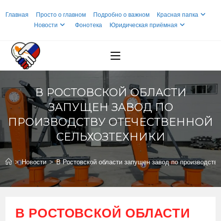
Перейти
Главная
Просто о главном
Подробно о важном
Красная папка
к
Новости
Фонотека
Юридическая приёмная
содержимому
В РОСТОВСКОЙ ОБЛАСТИ
ЗАПУЩЕН ЗАВОД ПО
ПРОИЗВОДСТВУ ОТЕЧЕСТВЕННОЙ
СЕЛЬХОЗТЕХНИКИ
>
Новости
>
В Ростовской области запущен завод по производству
В РОСТОВСКОЙ ОБЛАСТИ