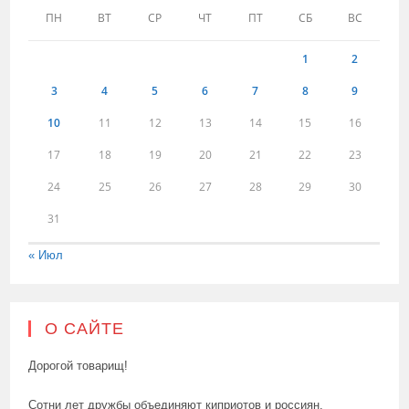
ПН
ВТ
СР
ЧТ
ПТ
СБ
ВС
1
2
3
4
5
6
7
8
9
10
11
12
13
14
15
16
17
18
19
20
21
22
23
24
25
26
27
28
29
30
31
« Июл
О САЙТЕ
Дорогой товарищ!
Сотни лет дружбы объединяют киприотов и россиян.