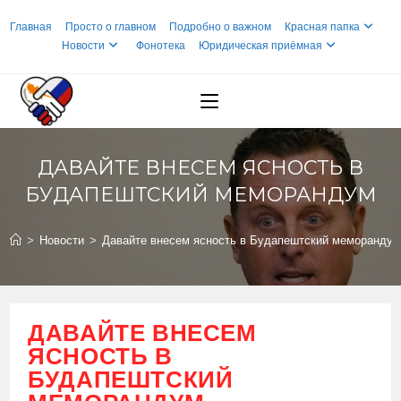
Перейти
Главная
Просто о главном
Подробно о важном
Красная папка
к
Новости
Фонотека
Юридическая приёмная
содержимому
ДАВАЙТЕ ВНЕСЕМ ЯСНОСТЬ В
БУДАПЕШТСКИЙ МЕМОРАНДУМ
>
Новости
>
Давайте внесем ясность в Будапештский меморанду
ДАВАЙТЕ ВНЕСЕМ
ЯСНОСТЬ В
БУДАПЕШТСКИЙ