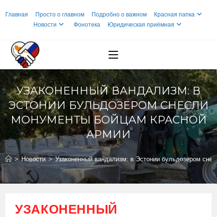
Перейти
Главная
Просто о главном
Подробно о важном
Красная папка
к
Новости
Фонотека
Юридическая приёмная
содержимому
УЗАКОНЕННЫЙ ВАНДАЛИЗМ: В
ЭСТОНИИ БУЛЬДОЗЕРОМ СНЕСЛИ
МОНУМЕНТЫ БОЙЦАМ КРАСНОЙ
АРМИИ
>
Новости
>
Узаконенный вандализм: в Эстонии бульдозером сне
УЗАКОНЕННЫЙ