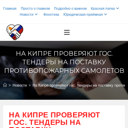
Перейти
Главная
Просто о главном
Подробно о важном
Красная папка
к
Новости
Фонотека
Юридическая приёмная
содержимому
НА КИПРЕ ПРОВЕРЯЮТ ГОС.
ТЕНДЕРЫ НА ПОСТАВКУ
ПРОТИВОПОЖАРНЫХ САМОЛЕТОВ
>
Новости
>
На Кипре проверяют гос. тендеры на поставку проти
НА КИПРЕ ПРОВЕРЯЮТ
ГОС. ТЕНДЕРЫ НА