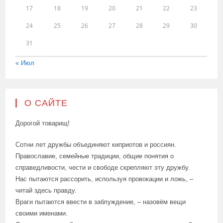
17
18
19
20
21
22
23
24
25
26
27
28
29
30
31
« Июл
О САЙТЕ
Дорогой товарищ!
Сотни лет дружбы объединяют киприотов и россиян.
Православие, семейные традиции, общие понятия о
справедливости, чести и свободе скрепляют эту дружбу.
Нас пытаются рассорить, используя провокации и ложь, –
читай здесь правду.
Враги пытаются ввести в заблуждение, – назовём вещи
своими именами.