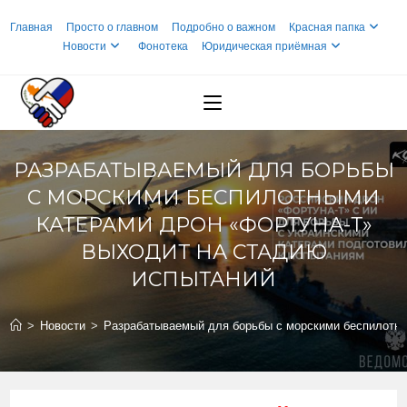
Перейти
Главная
Просто о главном
Подробно о важном
Красная папка
к
Новости
Фонотека
Юридическая приёмная
содержимому
РАЗРАБАТЫВАЕМЫЙ ДЛЯ БОРЬБЫ
С МОРСКИМИ БЕСПИЛОТНЫМИ
КАТЕРАМИ ДРОН «ФОРТУНА-Т»
ВЫХОДИТ НА СТАДИЮ
ИСПЫТАНИЙ
>
Новости
>
Разрабатываемый для борьбы с морскими беспилотны