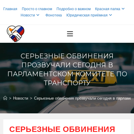
Перейти
Главная
Просто о главном
Подробно о важном
Красная папка
к
Новости
Фонотека
Юридическая приёмная
содержимому
СЕРЬЕЗНЫЕ ОБВИНЕНИЯ
ПРОЗВУЧАЛИ СЕГОДНЯ В
ПАРЛАМЕНТСКОМ КОМИТЕТЕ ПО
ТРАНСПОРТУ
>
Новости
>
Серьезные обвинения прозвучали сегодня в парламен
СЕРЬЕЗНЫЕ ОБВИНЕНИЯ