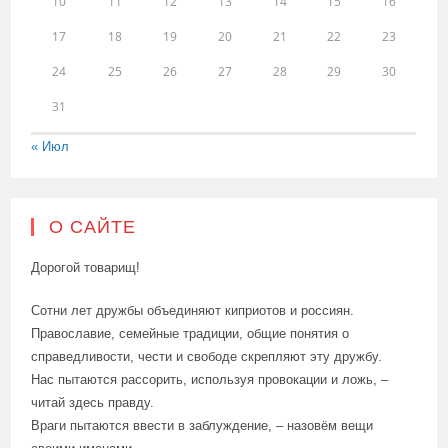
10
11
12
13
14
15
16
17
18
19
20
21
22
23
24
25
26
27
28
29
30
31
« Июл
О САЙТЕ
Дорогой товарищ!
Сотни лет дружбы объединяют киприотов и россиян.
Православие, семейные традиции, общие понятия о
справедливости, чести и свободе скрепляют эту дружбу.
Нас пытаются рассорить, используя провокации и ложь, –
читай здесь правду.
Враги пытаются ввести в заблуждение, – назовём вещи