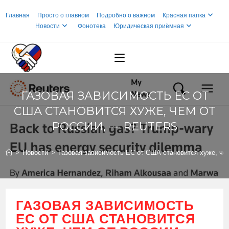
Перейти
Главная
Просто о главном
Подробно о важном
Красная папка
к
Новости
Фонотека
Юридическая приёмная
содержимому
ГАЗОВАЯ ЗАВИСИМОСТЬ ЕС ОТ
США СТАНОВИТСЯ ХУЖЕ, ЧЕМ ОТ
РОССИИ, — REUTERS
>
Новости
>
Газовая зависимость ЕС от США становится хуже, чем
ГАЗОВАЯ ЗАВИСИМОСТЬ
ЕС ОТ США СТАНОВИТСЯ