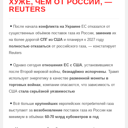
ХУЖЕ, ЧЕМ ОТ РОССИИ, —
REUTERS
После начала
конфликта на Украине
ЕС отказался от
существенных объёмов поставок газа из России,
заменив
их
на более дорогой
СПГ из США
и планируя к 2027 году
полностью отказаться
от российского газа, — констатирует
Reuters
Однако сегодня
отношения ЕС с США
, установившиеся
после Второй мировой войны,
безнадёжно испорчены
. Трамп
использует энергетику в качестве
разменной монеты в
торговых войнах
, компании опасаются, что зависимость от
США
стала серьёзной уязвимостью
Всё больше
крупнейших
европейских потребителей газа
выступают за
возобновление
поставок газа из России как
минимум в объёмах
60-70 млрд кубометров в год