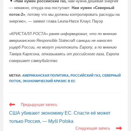
«
Нам нужен российский газ,
нам нужна дешёвая энергия
— неважно, откуда она поступает.
Нам нужен «Северный
поток-2»
, потому что мы должны контролировать расходы на
энергию», — заявил глава Leuna-Harze Клаус Пауэр
«КРИСТАЛЛ РОСТА»
ранее информировал
, что по мнению
американского Responsible Statecraft санкции не наносят
ущерб России, но могут уничтожить Европу, а по
мнению
Такера Карлсона, отказываясь от российского газа, Европа
совершает самоубийство
МЕТКИ:
АМЕРИКАНСКАЯ ПОЛИТИКА
,
РОССИЙСКИЙ ГАЗ
,
СЕВЕРНЫЙ
ПОТОК
,
ЭКОНОМИЧЕСКИЙ КРИЗИС В ЕС
ЕЩЕ
Предыдущая запись
СТАТЬИ
США убивают экономику ЕС. Спасти её может
только Россия, — Myśl Polska
Следующая запись