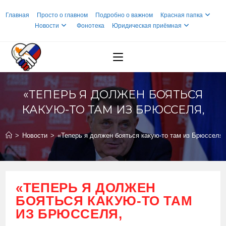
Перейти
Главная
Просто о главном
Подробно о важном
Красная папка
к
Новости
Фонотека
Юридическая приёмная
содержимому
«ТЕПЕРЬ Я ДОЛЖЕН БОЯТЬСЯ
КАКУЮ-ТО ТАМ ИЗ БРЮССЕЛЯ,
>
Новости
>
«Теперь я должен бояться какую-то там из Брюсселя,
«ТЕПЕРЬ Я ДОЛЖЕН
БОЯТЬСЯ КАКУЮ-ТО ТАМ
ИЗ БРЮССЕЛЯ,